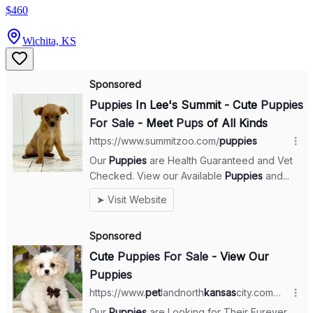
$460
Wichita, KS