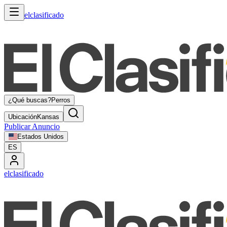
elclasificado
¿Qué buscas?
Perros
Ubicación
Kansas
Publicar Anuncio
Estados Unidos
ES
elclasificado