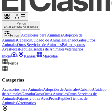
Perros
en el estado de Kansas
Accesorios para Animales
Adopción de
Filtros
Animales
Caballos
Cuidado de Animales
Ganado
Gatos
Otros
Animales
Otros Servicios de Animales
Pájaros y otras
Aves
Peces
Reptiles
Tiendas de Animales
Veterinarios
Inicio
/
Kansas
/
Mascotas
/
Perros
Categorías
Accesorios para Animales
Adopción de Animales
Caballos
Cuidado
de Animales
Ganado
Gatos
Otros Animales
Otros Servicios de
Animales
Pájaros y otras Aves
Peces
Reptiles
Tiendas de
Animales
Veterinarios