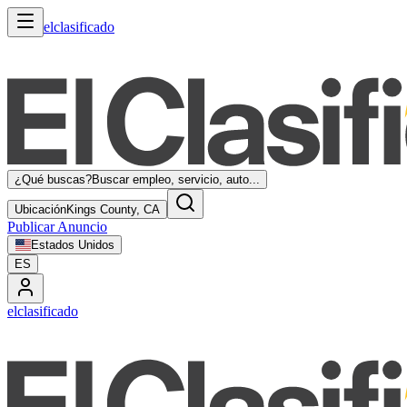
elclasificado
¿Qué buscas?
Buscar empleo, servicio, auto...
Ubicación
Kings County, CA
Publicar Anuncio
Estados Unidos
ES
elclasificado