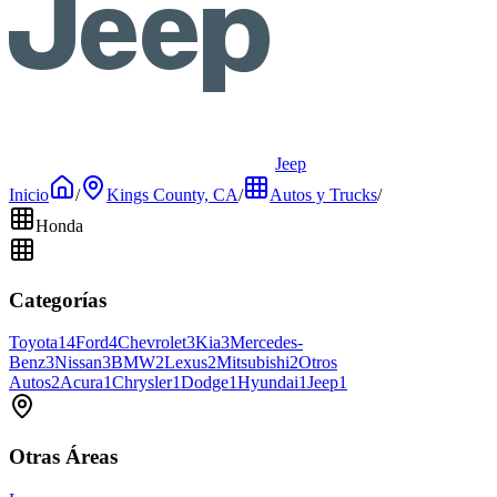
Jeep
Inicio
/
Kings County, CA
/
Autos y Trucks
/
Honda
Categorías
Toyota
14
Ford
4
Chevrolet
3
Kia
3
Mercedes-
Benz
3
Nissan
3
BMW
2
Lexus
2
Mitsubishi
2
Otros
Autos
2
Acura
1
Chrysler
1
Dodge
1
Hyundai
1
Jeep
1
Otras Áreas