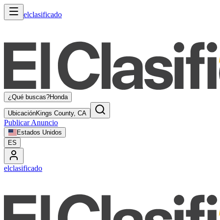
elclasificado
¿Qué buscas?
Honda
Ubicación
Kings County, CA
Publicar Anuncio
Estados Unidos
ES
elclasificado