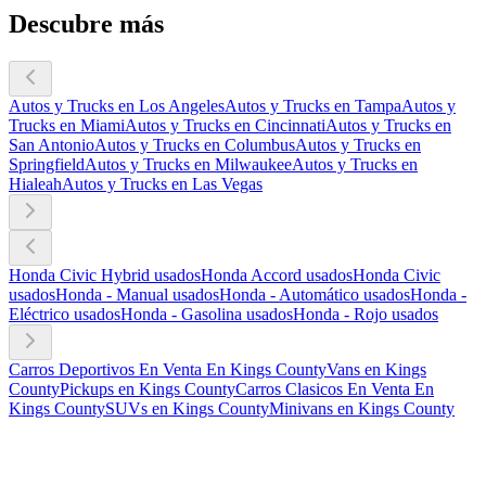
Descubre más
Autos y Trucks en Los Angeles
Autos y Trucks en Tampa
Autos y
Trucks en Miami
Autos y Trucks en Cincinnati
Autos y Trucks en
San Antonio
Autos y Trucks en Columbus
Autos y Trucks en
Springfield
Autos y Trucks en Milwaukee
Autos y Trucks en
Hialeah
Autos y Trucks en Las Vegas
Honda Civic Hybrid usados
Honda Accord usados
Honda Civic
usados
Honda - Manual usados
Honda - Automático usados
Honda -
Eléctrico usados
Honda - Gasolina usados
Honda - Rojo usados
Carros Deportivos En Venta En Kings County
Vans en Kings
County
Pickups en Kings County
Carros Clasicos En Venta En
Kings County
SUVs en Kings County
Minivans en Kings County