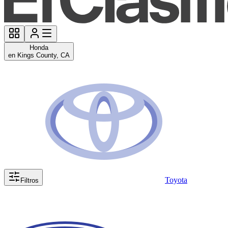
Honda
en Kings County, CA
Toyota
Filtros