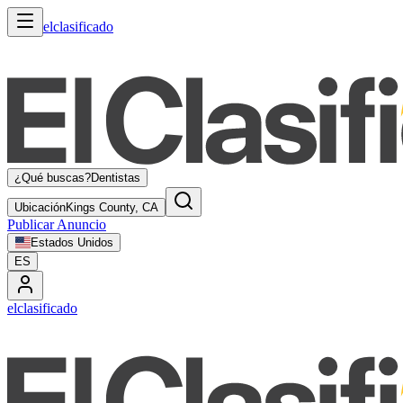
elclasificado
¿Qué buscas?
Dentistas
Ubicación
Kings County, CA
Publicar Anuncio
Estados Unidos
ES
elclasificado