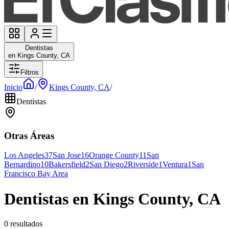
Dentistas
en Kings County, CA
Filtros
Inicio
/
Kings County, CA
/
Dentistas
Otras Áreas
Los Angeles
37
San Jose
16
Orange County
11
San
Bernardino
10
Bakersfield
2
San Diego
2
Riverside
1
Ventura
1
San
Francisco Bay Area
Dentistas en Kings County, CA
0 resultados