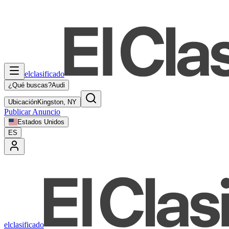
elclasificado
¿Qué buscas?
Audi
Ubicación
Kingston, NY
Publicar Anuncio
Estados Unidos
ES
elclasificado