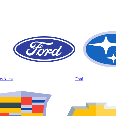
os Autos
Ford