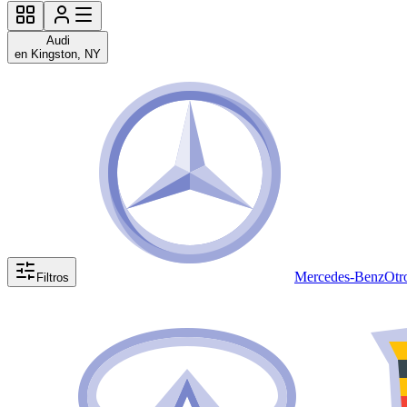
Audi
en Kingston, NY
Mercedes-Benz
Otr
Filtros