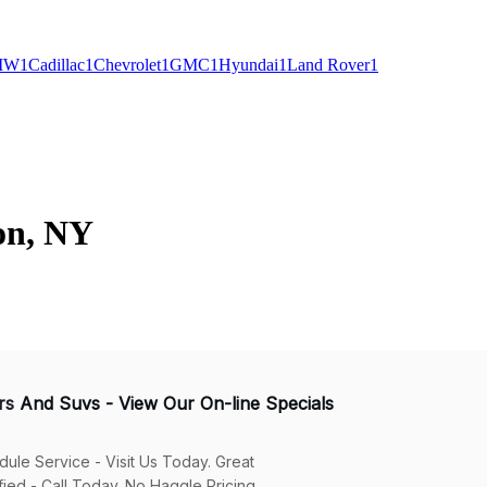
MW
1
Cadillac
1
Chevrolet
1
GMC
1
Hyundai
1
Land Rover
1
on, NY