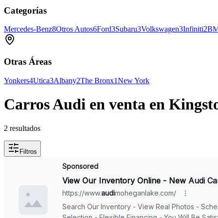
Categorías
Mercedes-Benz
8
Otros Autos
6
Ford
3
Subaru
3
Volkswagen
3
Infiniti
2
B
Otras Áreas
Yonkers
4
Utica
3
Albany
2
The Bronx
1
New York
Carros Audi en venta en Kingst
2 resultados
Filtros