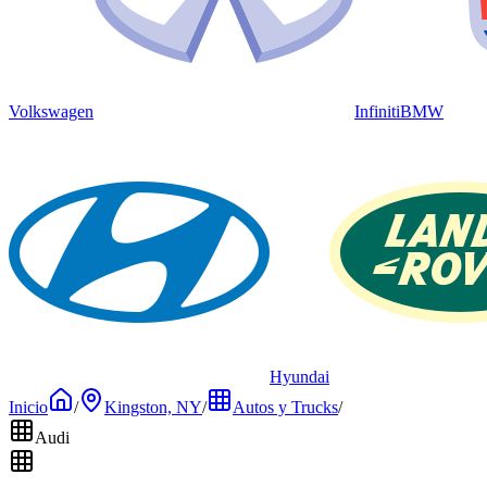
Volkswagen
Infiniti
BMW
Hyundai
Inicio
/
Kingston, NY
/
Autos y Trucks
/
Audi