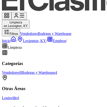
Limpieza
en Lexington, KY
Vendedores
Bodegas y Warehouse
Filtros
Inicio
/
Lexington, KY
/
Empleos
/
Limpieza
Categorías
Vendedores
9
Bodegas y Warehouse
4
Otras Áreas
Louisville
4