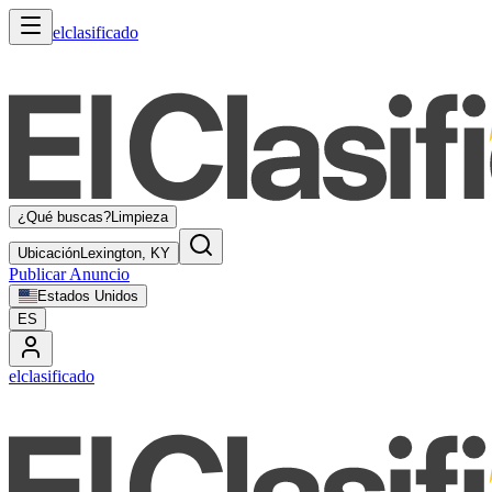
elclasificado
¿Qué buscas?
Limpieza
Ubicación
Lexington, KY
Publicar Anuncio
Estados Unidos
ES
elclasificado