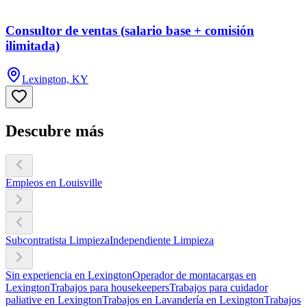
Consultor de ventas (salario base + comisión
ilimitada)
Lexington, KY
Descubre más
Empleos en Louisville
Subcontratista Limpieza
Independiente Limpieza
Sin experiencia en Lexington
Operador de montacargas en
Lexington
Trabajos para housekeepers
Trabajos para cuidador
paliative en Lexington
Trabajos en Lavandería en Lexington
Trabajos