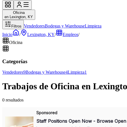
Oficina
en Lexington, KY
Vendedores
Bodegas y Warehouse
Limpieza
Filtros
Inicio
/
Lexington, KY
/
Empleos
/
Oficina
Categorías
Vendedores
9
Bodegas y Warehouse
4
Limpieza
1
Trabajos de Oficina en Lexingt
0 resultados