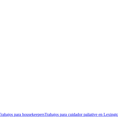
Trabajos para housekeepers
Trabajos para cuidador paliative en Lexingt