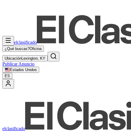
elclasificado
¿Qué buscas?
Oficina
Ubicación
Lexington, KY
Publicar Anuncio
Estados Unidos
ES
elclasificado