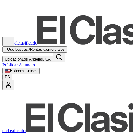
elclasificado
¿Qué buscas?
Rentas Comerciales
Ubicación
Los Angeles, CA
Publicar Anuncio
Estados Unidos
ES
elclasificado