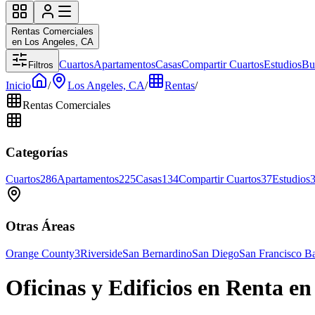
Rentas Comerciales
en Los Angeles, CA
Cuartos
Apartamentos
Casas
Compartir Cuartos
Estudios
Bu
Filtros
Inicio
/
Los Angeles, CA
/
Rentas
/
Rentas Comerciales
Categorías
Cuartos
286
Apartamentos
225
Casas
134
Compartir Cuartos
37
Estudios
Otras Áreas
Orange County
3
Riverside
San Bernardino
San Diego
San Francisco B
Oficinas y Edificios en Renta e