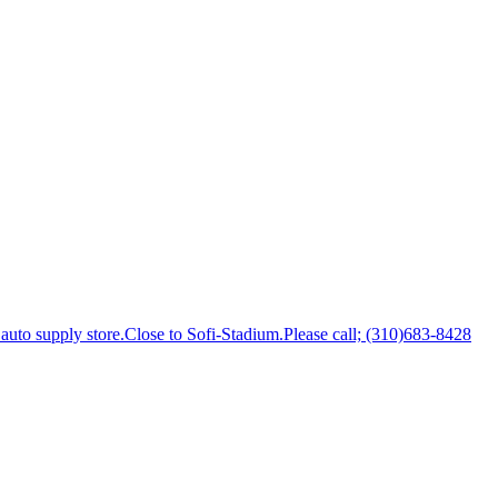
uto supply store.Close to Sofi-Stadium.Please call; (310)683-8428