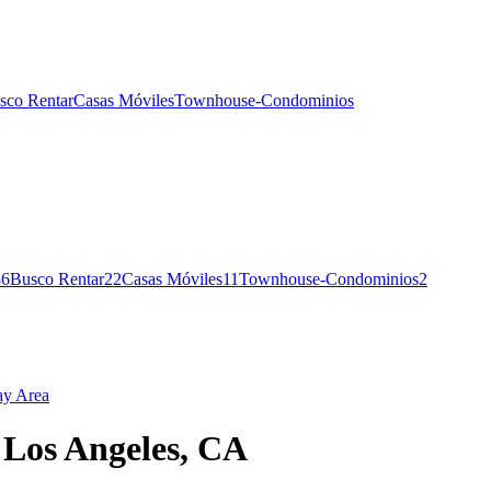
sco Rentar
Casas Móviles
Townhouse-Condominios
36
Busco Rentar
22
Casas Móviles
11
Townhouse-Condominios
2
ay Area
n Los Angeles, CA