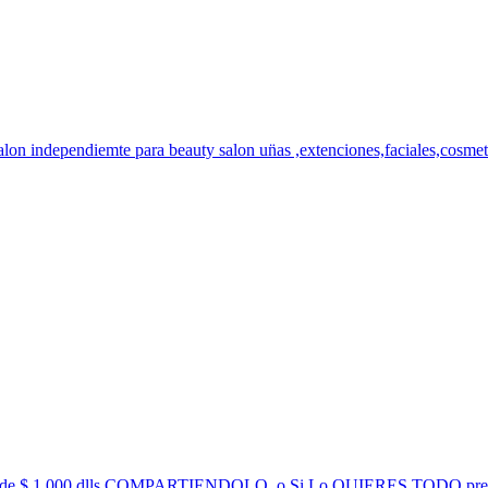
alon independiemte para beauty salon un̈as ,extenciones,faciales,cosmeti
 1,000 dlls COMPARTIENDOLO, o Si Lo QUIERES TODO precio 