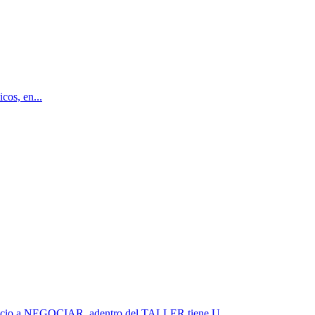
cos, en...
a NEGOCIAR, adentro del TALLER tiene U...