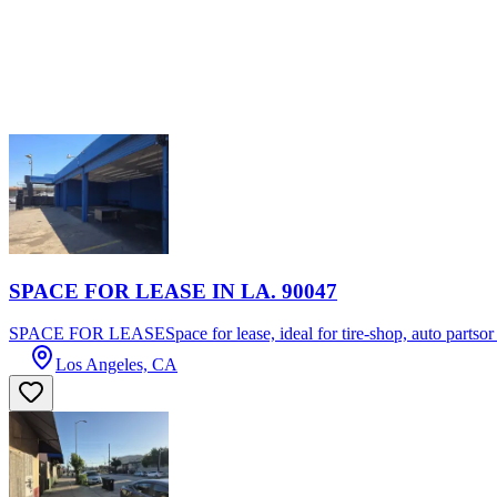
SPACE FOR LEASE IN LA. 90047
SPACE FOR LEASESpace for lease, ideal for tire-shop, auto partsor a
Los Angeles, CA