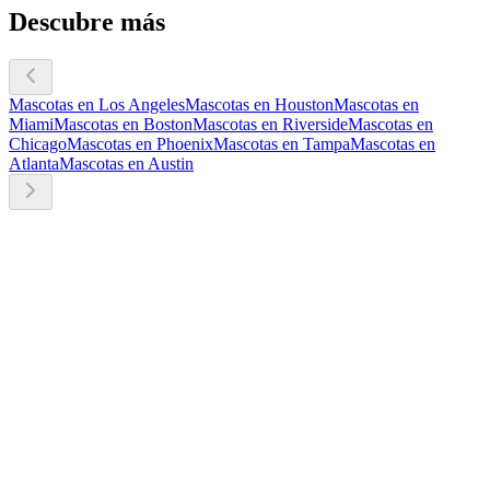
Descubre más
Mascotas en Los Angeles
Mascotas en Houston
Mascotas en
Miami
Mascotas en Boston
Mascotas en Riverside
Mascotas en
Chicago
Mascotas en Phoenix
Mascotas en Tampa
Mascotas en
Atlanta
Mascotas en Austin