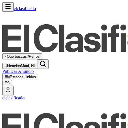
elclasificado
¿Qué buscas?
Perros
Ubicación
Maui, HI
Publicar Anuncio
Estados Unidos
ES
elclasificado