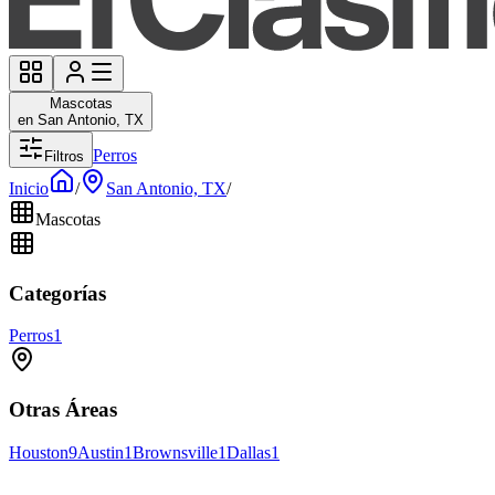
Mascotas
en San Antonio, TX
Perros
Filtros
Inicio
/
San Antonio, TX
/
Mascotas
Categorías
Perros
1
Otras Áreas
Houston
9
Austin
1
Brownsville
1
Dallas
1