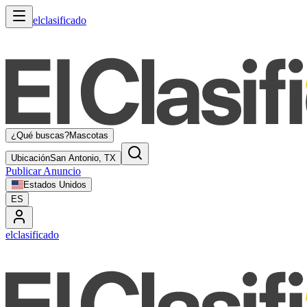
elclasificado
¿Qué buscas?
Mascotas
Ubicación
San Antonio, TX
Publicar Anuncio
Estados Unidos
ES
elclasificado