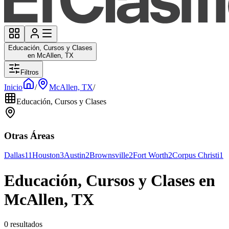
Educación, Cursos y Clases
en McAllen, TX
Filtros
Inicio
/
McAllen, TX
/
Educación, Cursos y Clases
Otras Áreas
Dallas
11
Houston
3
Austin
2
Brownsville
2
Fort Worth
2
Corpus Christi
1
Educación, Cursos y Clases en
McAllen, TX
0 resultados