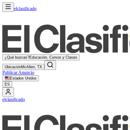
elclasificado
¿Qué buscas?
Educación, Cursos y Clases
Ubicación
McAllen, TX
Publicar Anuncio
Estados Unidos
ES
elclasificado