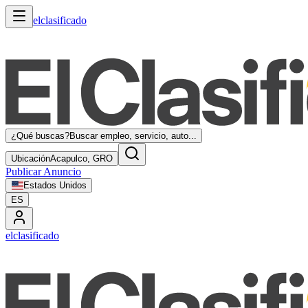
elclasificado
¿Qué buscas?
Buscar empleo, servicio, auto...
Ubicación
Acapulco, GRO
Publicar Anuncio
Estados Unidos
ES
elclasificado