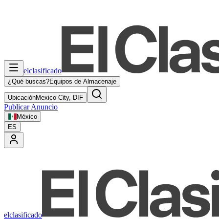
elclasificado
¿Qué buscas?
Equipos de Almacenaje
Ubicación
Mexico City, DIF
Publicar Anuncio
México
ES
elclasificado