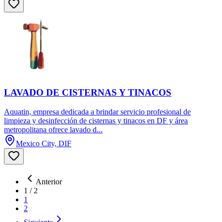
LAVADO DE CISTERNAS Y TINACOS
Aquatin, empresa dedicada a brindar servicio profesional de
limpieza y desinfección de cisternas y tinacos en DF y área
metropolitana ofrece lavado d...
Mexico City, DIF
Anterior
1
/
2
1
2