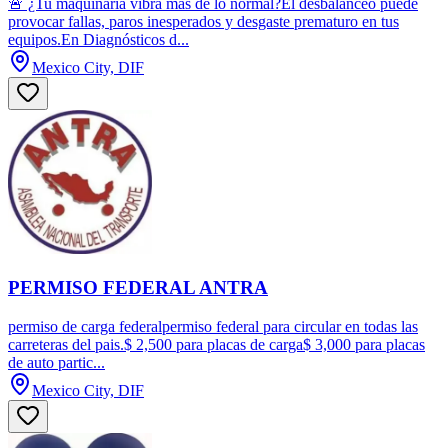
🚨 ¿Tu maquinaria vibra más de lo normal?El desbalanceo puede
provocar fallas, paros inesperados y desgaste prematuro en tus
equipos.En Diagnósticos d...
Mexico City, DIF
PERMISO FEDERAL ANTRA
permiso de carga federalpermiso federal para circular en todas las
carreteras del pais.$ 2,500 para placas de carga$ 3,000 para placas
de auto partic...
Mexico City, DIF