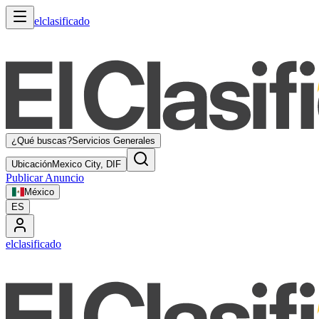
elclasificado
¿Qué buscas?
Servicios Generales
Ubicación
Mexico City, DIF
Publicar Anuncio
México
ES
elclasificado