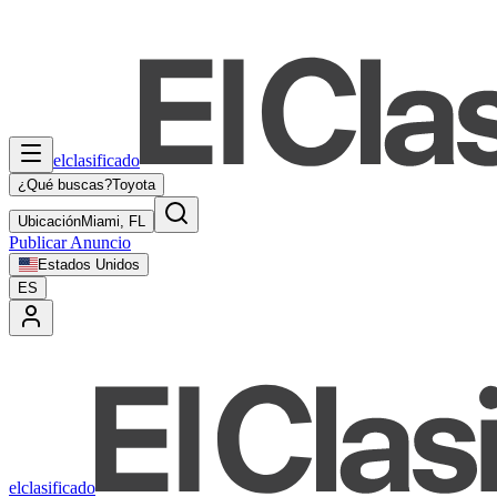
elclasificado
¿Qué buscas?
Toyota
Ubicación
Miami, FL
Publicar Anuncio
Estados Unidos
ES
elclasificado