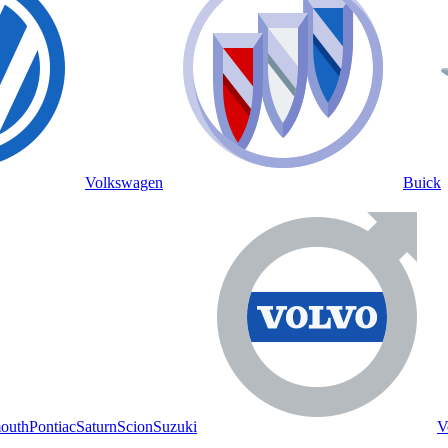
Volkswagen
Buick
outh
Pontiac
Saturn
Scion
Suzuki
V