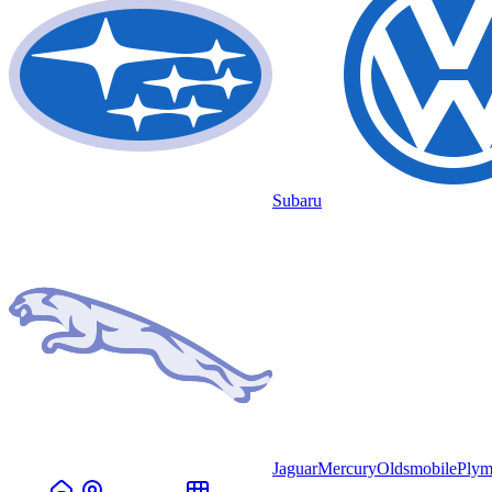
Subaru
Jaguar
Mercury
Oldsmobile
Plym