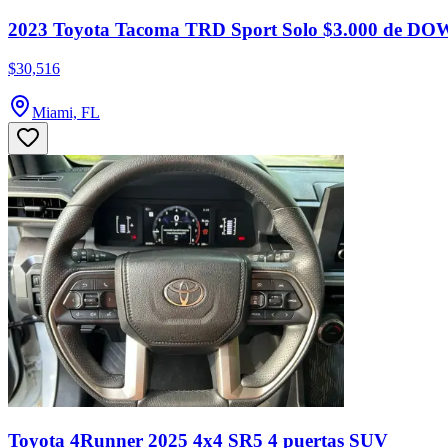
2023 Toyota Tacoma TRD Sport Solo $3.000 de
$30,516
Miami, FL
Toyota 4Runner 2025 4x4 SR5 4 puertas SUV