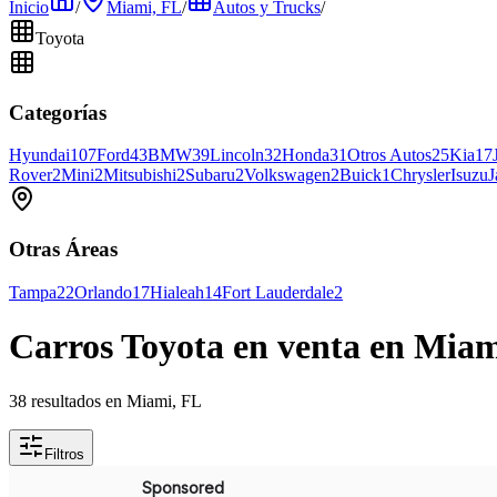
Inicio
/
Miami, FL
/
Autos y Trucks
/
Toyota
Categorías
Hyundai
107
Ford
43
BMW
39
Lincoln
32
Honda
31
Otros Autos
25
Kia
17
Rover
2
Mini
2
Mitsubishi
2
Subaru
2
Volkswagen
2
Buick
1
Chrysler
Isuzu
J
Otras Áreas
Tampa
22
Orlando
17
Hialeah
14
Fort Lauderdale
2
Carros Toyota en venta en Miam
38 resultados en Miami, FL
Filtros