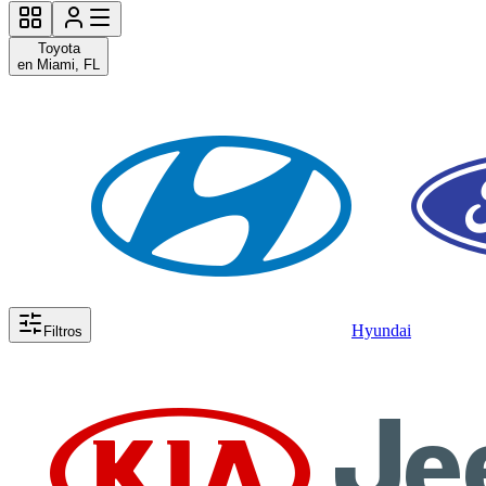
Toyota
en Miami, FL
Hyundai
Filtros