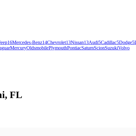
Jeep
16
Mercedes-Benz
14
Chevrolet
13
Nissan
13
Audi
5
Cadillac
5
Dodge
5
aguar
Mercury
Oldsmobile
Plymouth
Pontiac
Saturn
Scion
Suzuki
Volvo
i, FL