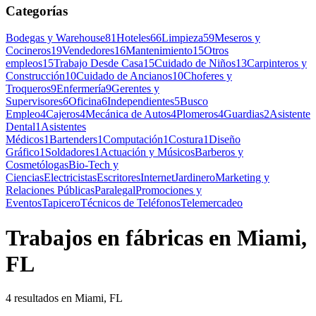
Categorías
Bodegas y Warehouse
81
Hoteles
66
Limpieza
59
Meseros y
Cocineros
19
Vendedores
16
Mantenimiento
15
Otros
empleos
15
Trabajo Desde Casa
15
Cuidado de Niños
13
Carpinteros y
Construcción
10
Cuidado de Ancianos
10
Choferes y
Troqueros
9
Enfermería
9
Gerentes y
Supervisores
6
Oficina
6
Independientes
5
Busco
Empleo
4
Cajeros
4
Mecánica de Autos
4
Plomeros
4
Guardias
2
Asistente
Dental
1
Asistentes
Médicos
1
Bartenders
1
Computación
1
Costura
1
Diseño
Gráfico
1
Soldadores
1
Actuación y Músicos
Barberos y
Cosmetólogas
Bio-Tech y
Ciencias
Electricistas
Escritores
Internet
Jardinero
Marketing y
Relaciones Públicas
Paralegal
Promociones y
Eventos
Tapicero
Técnicos de Teléfonos
Telemercadeo
Trabajos en fábricas en Miami,
FL
4 resultados en Miami, FL