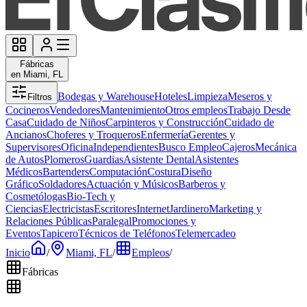
Fábricas
en Miami, FL
Bodegas y Warehouse
Hoteles
Limpieza
Meseros y
Filtros
Cocineros
Vendedores
Mantenimiento
Otros empleos
Trabajo Desde
Casa
Cuidado de Niños
Carpinteros y Construcción
Cuidado de
Ancianos
Choferes y Troqueros
Enfermería
Gerentes y
Supervisores
Oficina
Independientes
Busco Empleo
Cajeros
Mecánica
de Autos
Plomeros
Guardias
Asistente Dental
Asistentes
Médicos
Bartenders
Computación
Costura
Diseño
Gráfico
Soldadores
Actuación y Músicos
Barberos y
Cosmetólogas
Bio-Tech y
Ciencias
Electricistas
Escritores
Internet
Jardinero
Marketing y
Relaciones Públicas
Paralegal
Promociones y
Eventos
Tapicero
Técnicos de Teléfonos
Telemercadeo
Inicio
/
Miami, FL
/
Empleos
/
Fábricas