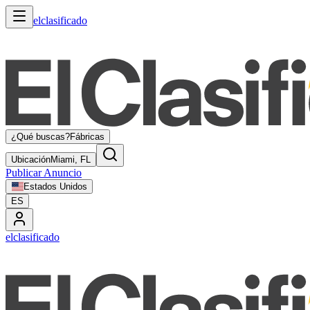
elclasificado
¿Qué buscas?
Fábricas
Ubicación
Miami, FL
Publicar Anuncio
Estados Unidos
ES
elclasificado