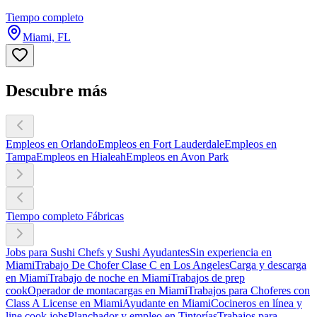
Tiempo completo
Miami, FL
Descubre más
Empleos en Orlando
Empleos en Fort Lauderdale
Empleos en
Tampa
Empleos en Hialeah
Empleos en Avon Park
Tiempo completo Fábricas
Jobs para Sushi Chefs y Sushi Ayudantes
Sin experiencia en
Miami
Trabajo De Chofer Clase C en Los Angeles
Carga y descarga
en Miami
Trabajo de noche en Miami
Trabajos de prep
cook
Operador de montacargas en Miami
Trabajos para Choferes con
Class A License en Miami
Ayudante en Miami
Cocineros en línea y
line cook jobs
Planchador y empleo en Tintorías
Trabajos para