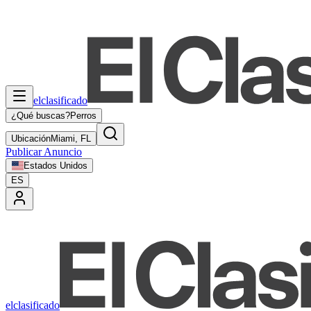
elclasificado
¿Qué buscas?
Perros
Ubicación
Miami, FL
Publicar Anuncio
Estados Unidos
ES
elclasificado