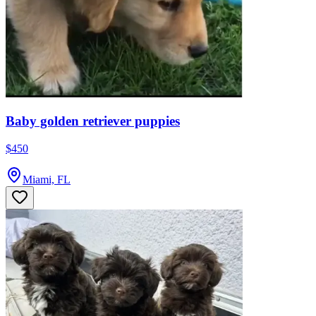
Baby golden retriever puppies
$450
Miami, FL