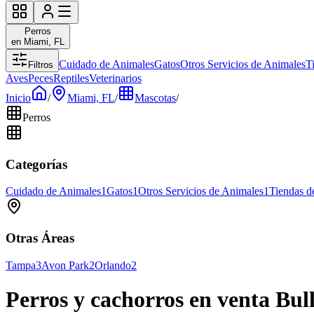
Perros
en Miami, FL
Cuidado de Animales
Gatos
Otros Servicios de Animales
T
Filtros
Aves
Peces
Reptiles
Veterinarios
Inicio
/
Miami, FL
/
Mascotas
/
Perros
Categorías
Cuidado de Animales
1
Gatos
1
Otros Servicios de Animales
1
Tiendas d
Otras Áreas
Tampa
3
Avon Park
2
Orlando
2
Perros y cachorros en venta Bu