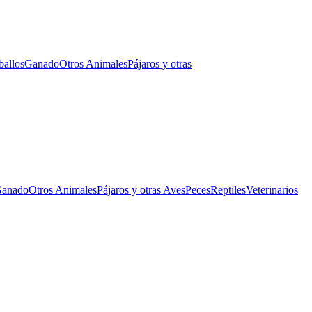
ballos
Ganado
Otros Animales
Pájaros y otras
anado
Otros Animales
Pájaros y otras Aves
Peces
Reptiles
Veterinarios