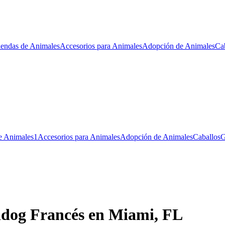
iendas de Animales
Accesorios para Animales
Adopción de Animales
Ca
e Animales
1
Accesorios para Animales
Adopción de Animales
Caballos
G
lldog Francés en Miami, FL