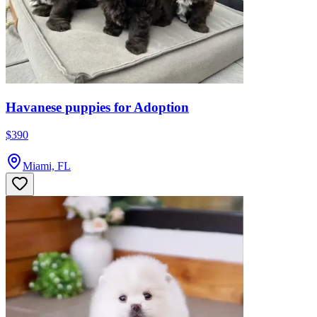
Havanese puppies for Adoption
$390
Miami, FL