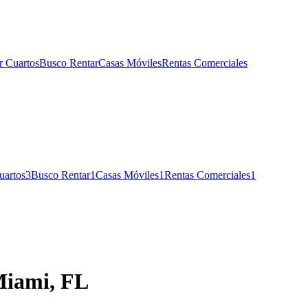
r Cuartos
Busco Rentar
Casas Móviles
Rentas Comerciales
uartos
3
Busco Rentar
1
Casas Móviles
1
Rentas Comerciales
1
Miami, FL