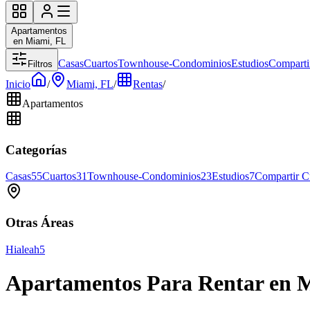
Apartamentos
en Miami, FL
Casas
Cuartos
Townhouse-Condominios
Estudios
Comparti
Filtros
Inicio
/
Miami, FL
/
Rentas
/
Apartamentos
Categorías
Casas
55
Cuartos
31
Townhouse-Condominios
23
Estudios
7
Compartir C
Otras Áreas
Hialeah
5
Apartamentos Para Rentar en 