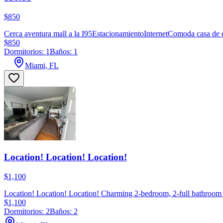
$850
Cerca aventura mall a la I95EstacionamientoInternetComoda casa de
$850
Dormitorios: 1
Baños: 1
Miami, FL
Location! Location! Location!
$1,100
Location! Location! Location! Charming 2-bedroom, 2-full bathroom ho
$1,100
Dormitorios: 2
Baños: 2