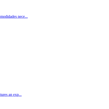
omodidades nece...
ures an exp...