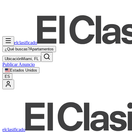
elclasificado
¿Qué buscas?
Apartamentos
Ubicación
Miami, FL
Publicar Anuncio
Estados Unidos
ES
elclasificado