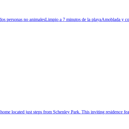
 dos personas no animalesLimpio a 7 minutos de la playaAmoblada y c
me located just steps from Schenley Park. This inviting residence feat