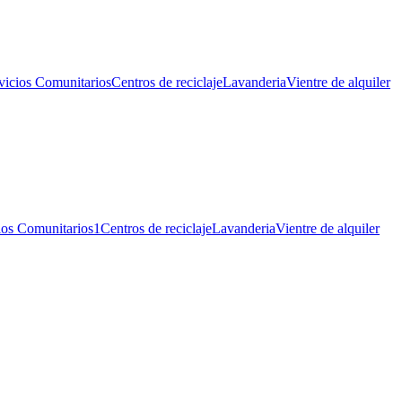
vicios Comunitarios
Centros de reciclaje
Lavanderia
Vientre de alquiler
ios Comunitarios
1
Centros de reciclaje
Lavanderia
Vientre de alquiler