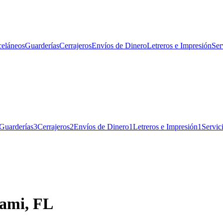
celáneos
Guarderías
Cerrajeros
Envíos de Dinero
Letreros e Impresión
Ser
Guarderías
3
Cerrajeros
2
Envíos de Dinero
1
Letreros e Impresión
1
Servic
iami, FL