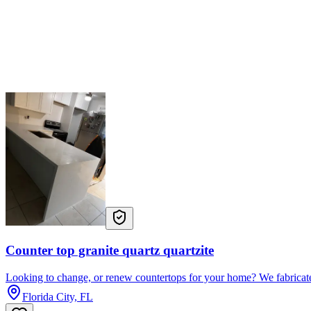
Counter top granite quartz quartzite
Looking to change, or renew countertops for your home? We fabricate 
Florida City, FL