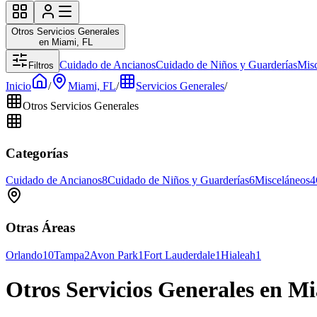
Otros Servicios Generales
en Miami, FL
Cuidado de Ancianos
Cuidado de Niños y Guarderías
Mis
Filtros
Inicio
/
Miami, FL
/
Servicios Generales
/
Otros Servicios Generales
Categorías
Cuidado de Ancianos
8
Cuidado de Niños y Guarderías
6
Misceláneos
4
Otras Áreas
Orlando
10
Tampa
2
Avon Park
1
Fort Lauderdale
1
Hialeah
1
Otros Servicios Generales en M