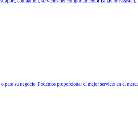
l support, companion, servicios del comportamiento( Bihavior Assisten, 
a o para su negocio. Podemos proporcionar el mejor servicio en el merc