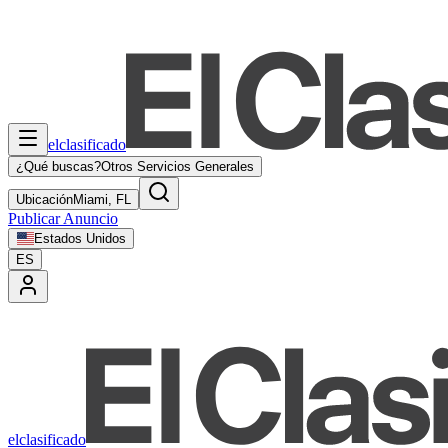
elclasificado
¿Qué buscas?
Otros Servicios Generales
Ubicación
Miami, FL
Publicar Anuncio
Estados Unidos
ES
elclasificado