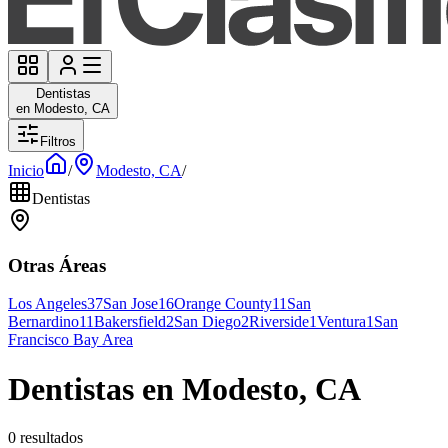
Dentistas
en Modesto, CA
Filtros
Inicio
/
Modesto, CA
/
Dentistas
Otras Áreas
Los Angeles
37
San Jose
16
Orange County
11
San
Bernardino
11
Bakersfield
2
San Diego
2
Riverside
1
Ventura
1
San
Francisco Bay Area
Dentistas en Modesto, CA
0 resultados