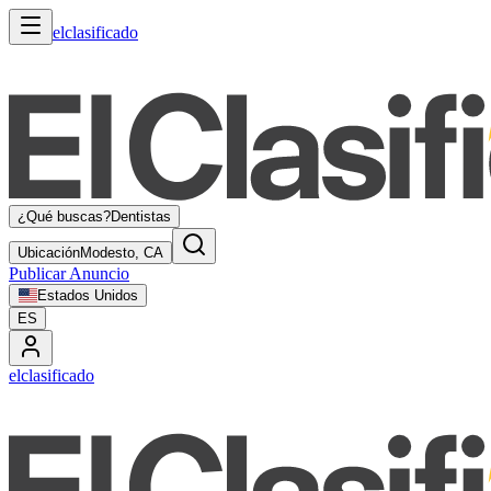
elclasificado
¿Qué buscas?
Dentistas
Ubicación
Modesto, CA
Publicar Anuncio
Estados Unidos
ES
elclasificado