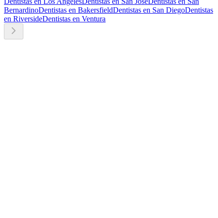
Dentistas en Los Angeles
Dentistas en San Jose
Dentistas en San
Bernardino
Dentistas en Bakersfield
Dentistas en San Diego
Dentistas
en Riverside
Dentistas en Ventura