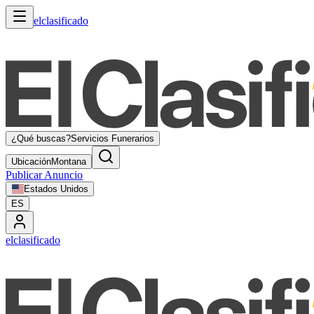
elclasificado
¿Qué buscas?
Servicios Funerarios
Ubicación
Montana
Publicar Anuncio
Estados Unidos
ES
elclasificado