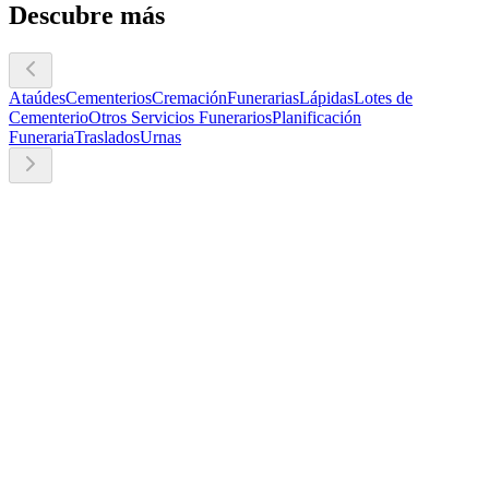
Descubre más
Ataúdes
Cementerios
Cremación
Funerarias
Lápidas
Lotes de
Cementerio
Otros Servicios Funerarios
Planificación
Funeraria
Traslados
Urnas