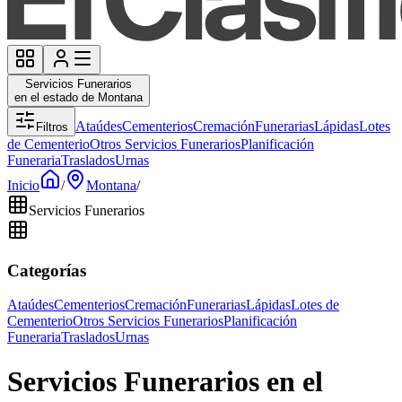
Servicios Funerarios
en el estado de Montana
Ataúdes
Cementerios
Cremación
Funerarias
Lápidas
Lotes
Filtros
de Cementerio
Otros Servicios Funerarios
Planificación
Funeraria
Traslados
Urnas
Inicio
/
Montana
/
Servicios Funerarios
Categorías
Ataúdes
Cementerios
Cremación
Funerarias
Lápidas
Lotes de
Cementerio
Otros Servicios Funerarios
Planificación
Funeraria
Traslados
Urnas
Servicios Funerarios en el