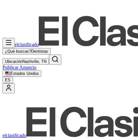
elclasificado
¿Qué buscas?
Dentistas
Ubicación
Nashville, TN
Publicar Anuncio
Estados Unidos
ES
elclasificado