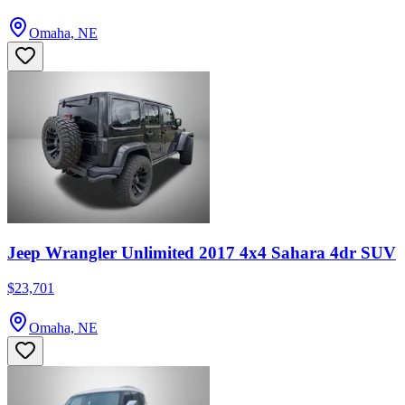
Omaha, NE
Jeep Wrangler Unlimited 2017 4x4 Sahara 4dr SUV
$23,701
Omaha, NE