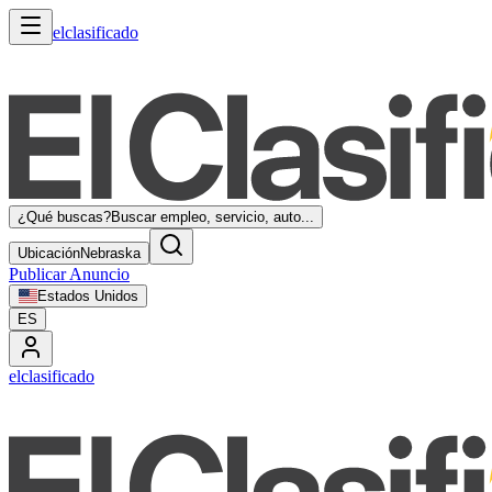
elclasificado
¿Qué buscas?
Buscar empleo, servicio, auto...
Ubicación
Nebraska
Publicar Anuncio
Estados Unidos
ES
elclasificado