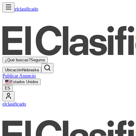
elclasificado
¿Qué buscas?
Seguros
Ubicación
Nebraska
Publicar Anuncio
Estados Unidos
ES
elclasificado