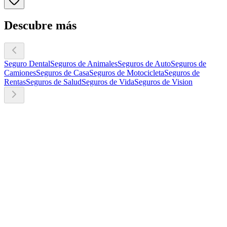
Descubre más
Seguro Dental
Seguros de Animales
Seguros de Auto
Seguros de
Camiones
Seguros de Casa
Seguros de Motocicleta
Seguros de
Rentas
Seguros de Salud
Seguros de Vida
Seguros de Vision