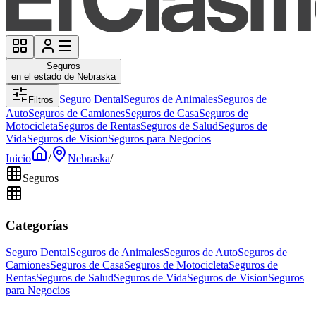
Seguros
en el estado de Nebraska
Seguro Dental
Seguros de Animales
Seguros de
Filtros
Auto
Seguros de Camiones
Seguros de Casa
Seguros de
Motocicleta
Seguros de Rentas
Seguros de Salud
Seguros de
Vida
Seguros de Vision
Seguros para Negocios
Inicio
/
Nebraska
/
Seguros
Categorías
Seguro Dental
Seguros de Animales
Seguros de Auto
Seguros de
Camiones
Seguros de Casa
Seguros de Motocicleta
Seguros de
Rentas
Seguros de Salud
Seguros de Vida
Seguros de Vision
Seguros
para Negocios