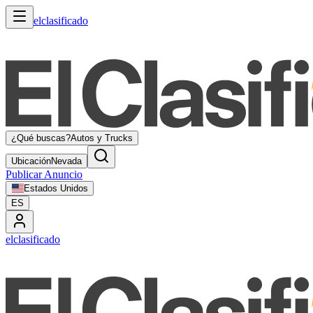
elclasificado
¿Qué buscas?
Autos y Trucks
Ubicación
Nevada
Publicar Anuncio
Estados Unidos
ES
elclasificado