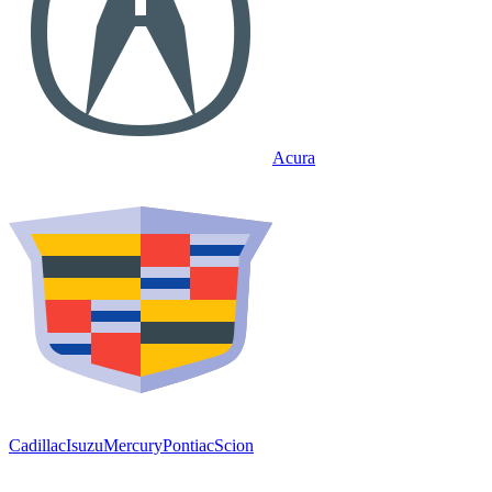
Acura
Cadillac
Isuzu
Mercury
Pontiac
Scion