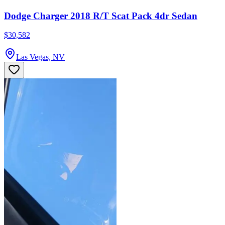
Dodge Charger 2018 R/T Scat Pack 4dr Sedan
$30,582
Las Vegas, NV