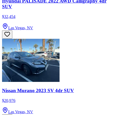
Hyundai PALISADE 2022 AWD Calligraphy 4dr
SUV
$32,454
Las Vegas, NV
Nissan Murano 2023 SV 4dr SUV
$20,976
Las Vegas, NV