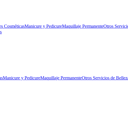
es Cosméticas
Manicure y Pedicure
Maquillaje Permanente
Otros Servici
s
as
Manicure y Pedicure
Maquillaje Permanente
Otros Servicios de Bellez