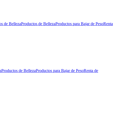
os de Belleza
Productos de Belleza
Productos para Bajar de Peso
Renta
a
Productos de Belleza
Productos para Bajar de Peso
Renta de