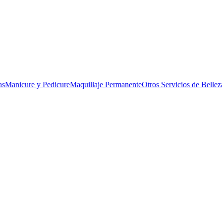
as
Manicure y Pedicure
Maquillaje Permanente
Otros Servicios de Bellez