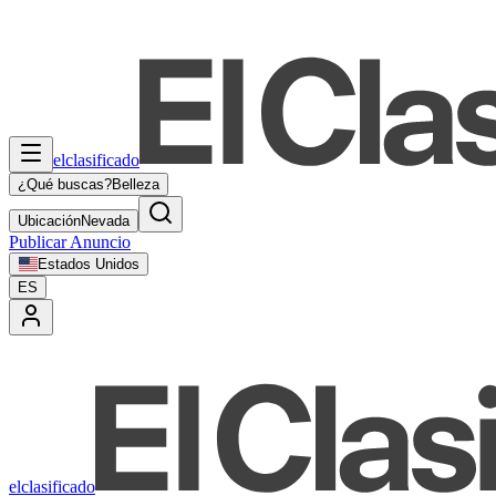
elclasificado
¿Qué buscas?
Belleza
Ubicación
Nevada
Publicar Anuncio
Estados Unidos
ES
elclasificado