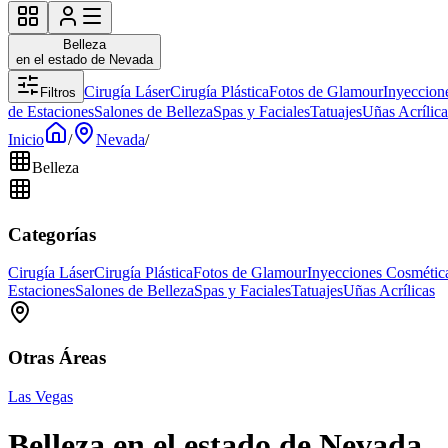
Belleza
en el estado de Nevada
Cirugía Láser
Cirugía Plástica
Fotos de Glamour
Inyeccion
Filtros
de Estaciones
Salones de Belleza
Spas y Faciales
Tatuajes
Uñas Acrílica
Inicio
/
Nevada
/
Belleza
Categorías
Cirugía Láser
Cirugía Plástica
Fotos de Glamour
Inyecciones Cosmétic
Estaciones
Salones de Belleza
Spas y Faciales
Tatuajes
Uñas Acrílicas
Otras Áreas
Las Vegas
Belleza en el estado de Nevada