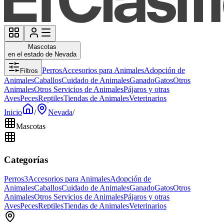
Mascotas
en el estado de Nevada
Perros
Accesorios para Animales
Adopción de
Filtros
Animales
Caballos
Cuidado de Animales
Ganado
Gatos
Otros
Animales
Otros Servicios de Animales
Pájaros y otras
Aves
Peces
Reptiles
Tiendas de Animales
Veterinarios
Inicio
/
Nevada
/
Mascotas
Categorías
Perros
3
Accesorios para Animales
Adopción de
Animales
Caballos
Cuidado de Animales
Ganado
Gatos
Otros
Animales
Otros Servicios de Animales
Pájaros y otras
Aves
Peces
Reptiles
Tiendas de Animales
Veterinarios