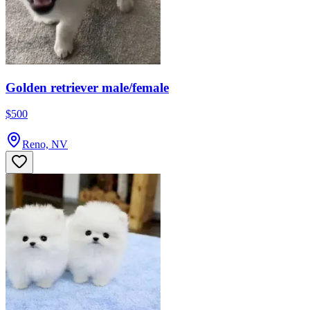
Golden retriever male/female
$500
Reno, NV