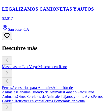
LEGALIZAMOS CAMIONETAS Y AUTOS
$2,017
San Jose, CA
Descubre más
Mascotas en Las Vegas
Mascotas en Reno
Perros
Accesorios para Animales
Adopción de
Animales
Caballos
Cuidado de Animales
Ganado
Gatos
Otros
Animales
Otros Servicios de Animales
Pájaros y otras Aves
Perros
Golden Retriever en venta
Perros Pomerania en venta