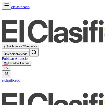
elclasificado
¿Qué buscas?
Mascotas
Ubicación
Nevada
Publicar Anuncio
Estados Unidos
ES
elclasificado