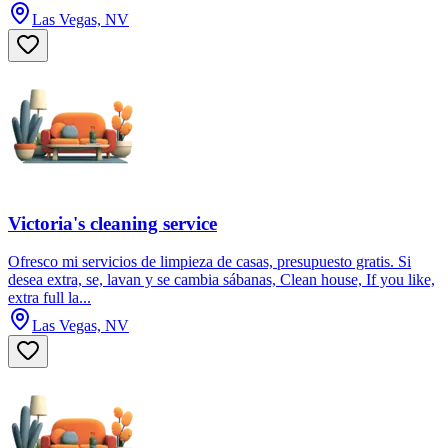
Las Vegas, NV
Victoria's cleaning service
Ofresco mi servicios de limpieza de casas, presupuesto gratis. Si
desea extra, se, lavan y se cambia sábanas, Clean house, If you like,
extra full la...
Las Vegas, NV