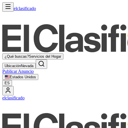
elclasificado
¿Qué buscas?
Servicios del Hogar
Ubicación
Nevada
Publicar Anuncio
Estados Unidos
ES
elclasificado