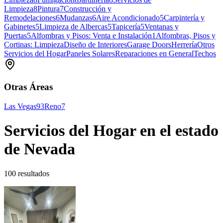
Limpieza
8
Pintura
7
Construcción y
Remodelaciones
6
Mudanzas
6
Aire Acondicionado
5
Carpintería y
Gabinetes
5
Limpieza de Albercas
5
Tapicería
5
Ventanas y
Puertas
5
Alfombras y Pisos: Venta e Instalación
1
Alfombras, Pisos y
Cortinas: Limpieza
Diseño de Interiores
Garage Doors
Herrería
Otros
Servicios del Hogar
Paneles Solares
Reparaciones en General
Techos
Otras Áreas
Las Vegas
93
Reno
7
Servicios del Hogar en el estado
de Nevada
100 resultados