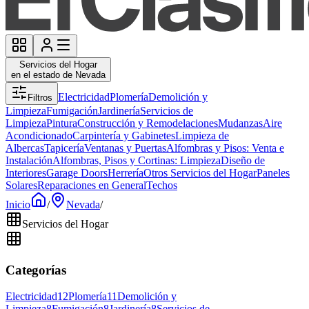
Servicios del Hogar
en el estado de Nevada
Electricidad
Plomería
Demolición y
Filtros
Limpieza
Fumigación
Jardinería
Servicios de
Limpieza
Pintura
Construcción y Remodelaciones
Mudanzas
Aire
Acondicionado
Carpintería y Gabinetes
Limpieza de
Albercas
Tapicería
Ventanas y Puertas
Alfombras y Pisos: Venta e
Instalación
Alfombras, Pisos y Cortinas: Limpieza
Diseño de
Interiores
Garage Doors
Herrería
Otros Servicios del Hogar
Paneles
Solares
Reparaciones en General
Techos
Inicio
/
Nevada
/
Servicios del Hogar
Categorías
Electricidad
12
Plomería
11
Demolición y
Limpieza
8
Fumigación
8
Jardinería
8
Servicios de