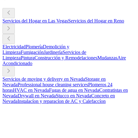
Servicios del Hogar en Las Vegas
Servicios del Hogar en Reno
Electricidad
Plomería
Demolición y
Limpieza
Fumigación
Jardinería
Servicios de
Limpieza
Pintura
Construcción y Remodelaciones
Mudanzas
Aire
Acondicionado
Servicios de moving y delivery en Nevada
Storage en
Nevada
Professional house cleaning services
Plomeros 24
horas
HVAC en Nevada
Fugas de agua en Nevada
Contratistas en
Nevada
Drywall en Nevada
Stucco en Nevada
Concreto en
Nevada
Instalacíon y reparacíon de AC y Calefaccíon