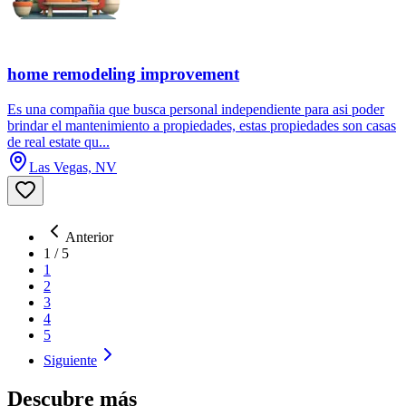
home remodeling improvement
Es una compañia que busca personal independiente para asi poder
brindar el mantenimiento a propiedades, estas propiedades son casas
de real estate qu...
Las Vegas, NV
Anterior
1
/
5
1
2
3
4
5
Siguiente
Descubre más