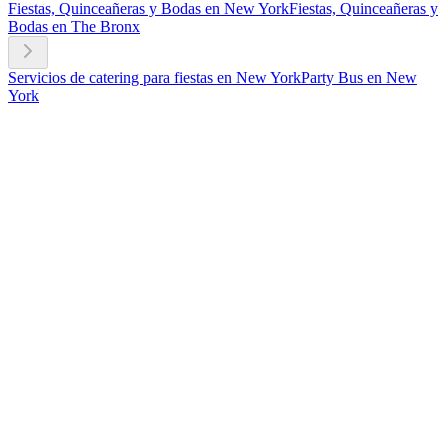
Fiestas, Quinceañeras y Bodas en New York
Fiestas, Quinceañeras y
Bodas en The Bronx
Servicios de catering para fiestas en New York
Party Bus en New
York