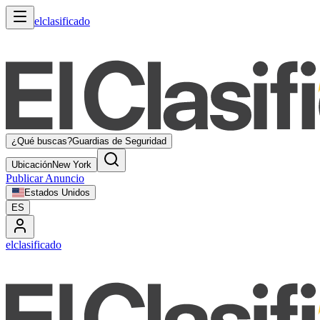
elclasificado
¿Qué buscas?
Guardias de Seguridad
Ubicación
New York
Publicar Anuncio
Estados Unidos
ES
elclasificado