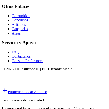
Otros Enlaces
Comunidad
Concursos
Artículos
Categorías
Áreas
Servicio y Apoyo
FAQ
Contáctanos
Consent Preferences
© 2026 ElClasificado ® | EC Hispanic Media
Publicar
Publicar Anuncio
Tus opciones de privacidad
Usamos cookies para operar el sitio, medir el tráfico y — con tu