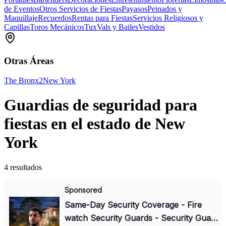
de Eventos
Otros Servicios de Fiestas
Payasos
Peinados y
Maquillaje
Recuerdos
Rentas para Fiestas
Servicios Religiosos y
Capillas
Toros Mecánicos
Tux
Vals y Bailes
Vestidos
Otras Áreas
The Bronx
2
New York
Guardias de seguridad para
fiestas en el estado de New
York
4 resultados