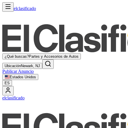
elclasificado
¿Qué buscas?
Partes y Accesorios de Autos
Ubicación
Newark, NJ
Publicar Anuncio
Estados Unidos
ES
elclasificado