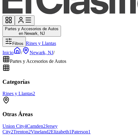
Partes y Accesorios de Autos
en Newark, NJ
Rines y Llantas
Filtros
Inicio
/
Newark, NJ
/
Partes y Accesorios de Autos
Categorías
Rines y Llantas
2
Otras Áreas
Union City
4
Camden
2
Jersey
City
2
Trenton
2
Vineland
2
Elizabeth
1
Paterson
1