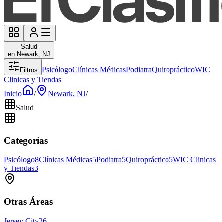
Salud
en Newark, NJ
Psicólogo
Clínicas Médicas
Podiatra
Quiropráctico
WIC
Filtros
Clinicas y Tiendas
Inicio
/
Newark, NJ
/
Salud
Categorías
Psicólogo
8
Clínicas Médicas
5
Podiatra
5
Quiropráctico
5
WIC Clinicas
y Tiendas
3
Otras Áreas
Jersey City
26