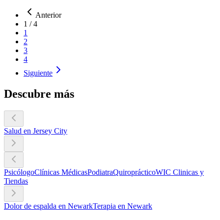
Anterior
1
/
4
1
2
3
4
Siguiente
Descubre más
Salud en Jersey City
Psicólogo
Clínicas Médicas
Podiatra
Quiropráctico
WIC Clinicas y
Tiendas
Dolor de espalda en Newark
Terapia en Newark