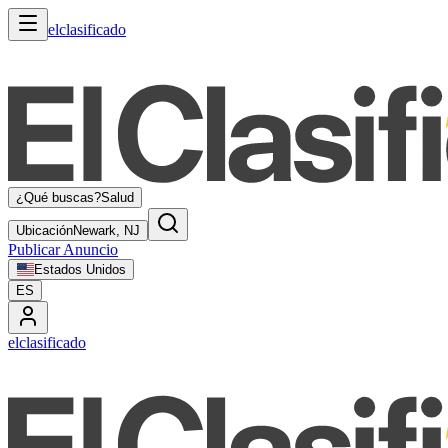
elclasificado
¿Qué buscas?
Salud
Ubicación
Newark, NJ
Publicar Anuncio
Estados Unidos
ES
elclasificado