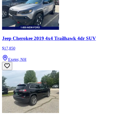
Jeep Cherokee 2019 4x4 Trailhawk 4dr SUV
$17,850
Exeter, NH