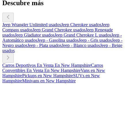
Descubre más
Jeep Wrangler Unlimited usados
Jeep Cherokee usados
Jeep
Compass usados
Jeep Grand Cherokee usados
Jeep Renegade
usados
Jeep Gladiator usados
Jeep Grand Cherokee L usados
Jeep -
Automático usados
Jeep - Gasolina usados
Jeep - Gris usados
Jeep -
Negro usados
Jeep - Plata usados
Jeep - Blanco usados
Jeep - Beige
usados
Carros Deportivos En Venta En New Hampshire
Carros
Convertibles En Venta En New Hampshire
Vans en New
Hampshire
Pickups en New Hampshire
SUVs en New
Hampshire
Minivans en New Hampshire