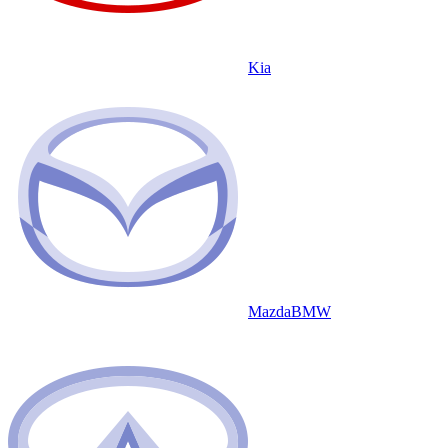
Kia
Mazda
BMW