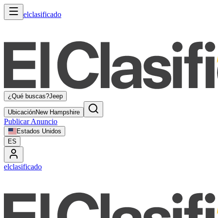
elclasificado
¿Qué buscas?
Jeep
Ubicación
New Hampshire
Publicar Anuncio
Estados Unidos
ES
elclasificado