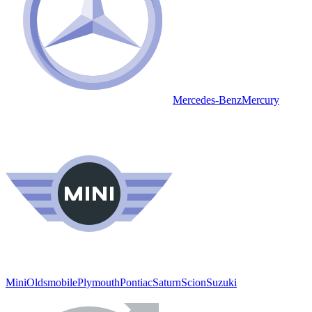
Mercedes-Benz
Mercury
Mini
Oldsmobile
Plymouth
Pontiac
Saturn
Scion
Suzuki