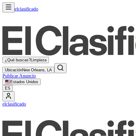
elclasificado
¿Qué buscas?
Limpieza
Ubicación
New Orleans, LA
Publicar Anuncio
Estados Unidos
ES
elclasificado