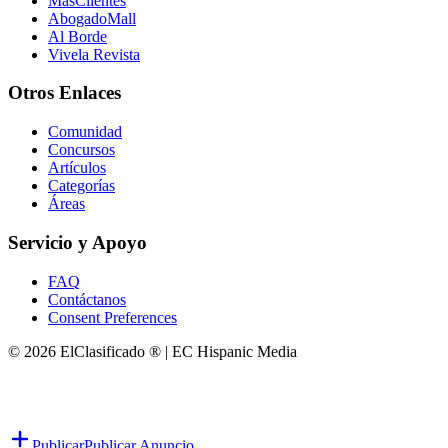
MasClientes
AbogadoMall
Al Borde
Vivela Revista
Otros Enlaces
Comunidad
Concursos
Artículos
Categorías
Áreas
Servicio y Apoyo
FAQ
Contáctanos
Consent Preferences
© 2026 ElClasificado ® | EC Hispanic Media
Publicar
Publicar Anuncio