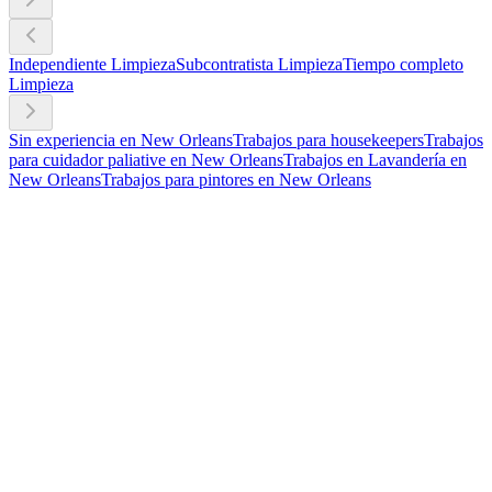
Independiente Limpieza
Subcontratista Limpieza
Tiempo completo
Limpieza
Sin experiencia en New Orleans
Trabajos para housekeepers
Trabajos
para cuidador paliative en New Orleans
Trabajos en Lavandería en
New Orleans
Trabajos para pintores en New Orleans