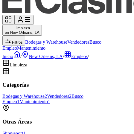
Limpieza
en New Orleans, LA
Bodegas y Warehouse
Vendedores
Busco
Filtros
Empleo
Mantenimiento
Inicio
/
New Orleans, LA
/
Empleos
/
Limpieza
Categorías
Bodegas y Warehouse
2
Vendedores
2
Busco
Empleo
1
Mantenimiento
1
Otras Áreas
Shreveport
1