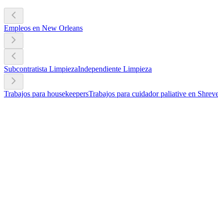
Empleos en New Orleans
Subcontratista Limpieza
Independiente Limpieza
Trabajos para housekeepers
Trabajos para cuidador paliative en Shrev