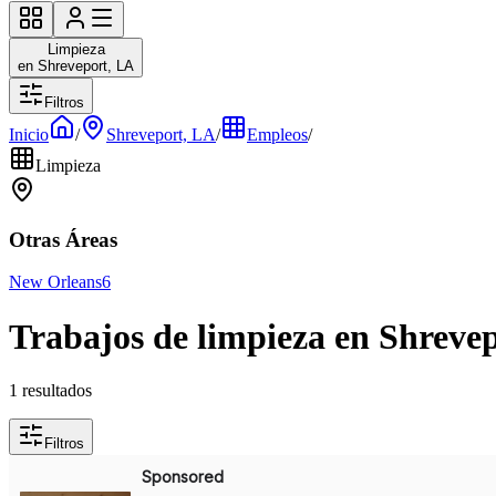
Limpieza
en Shreveport, LA
Filtros
Inicio
/
Shreveport, LA
/
Empleos
/
Limpieza
Otras Áreas
New Orleans
6
Trabajos de limpieza en Shreve
1 resultados
Filtros