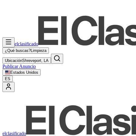
elclasificado
¿Qué buscas?
Limpieza
Ubicación
Shreveport, LA
Publicar Anuncio
Estados Unidos
ES
elclasificado