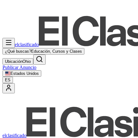
elclasificado
¿Qué buscas?
Educación, Cursos y Clases
Ubicación
Ohio
Publicar Anuncio
Estados Unidos
ES
elclasificado