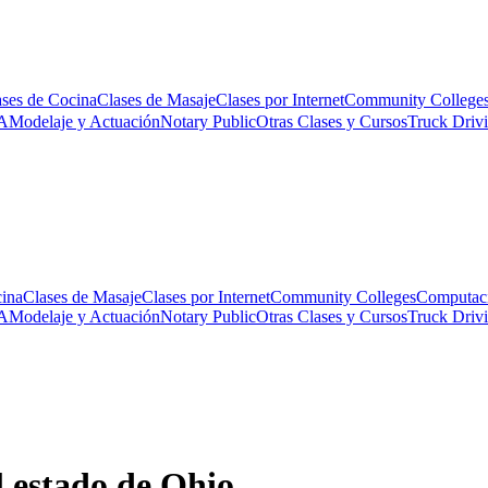
ases de Cocina
Clases de Masaje
Clases por Internet
Community College
A
Modelaje y Actuación
Notary Public
Otras Clases y Cursos
Truck Driv
cina
Clases de Masaje
Clases por Internet
Community Colleges
Computac
A
Modelaje y Actuación
Notary Public
Otras Clases y Cursos
Truck Driv
l estado de Ohio