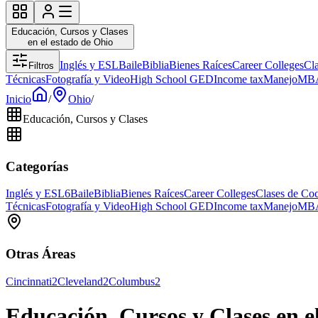
Educación, Cursos y Clases
en el estado de Ohio
Inglés y ESL
Baile
Biblia
Bienes Raíces
Career Colleges
Cl
Filtros
Técnicas
Fotografía y Video
High School GED
Income tax
Manejo
MB
Inicio
/
Ohio
/
Educación, Cursos y Clases
Categorías
Inglés y ESL
6
Baile
Biblia
Bienes Raíces
Career Colleges
Clases de Co
Técnicas
Fotografía y Video
High School GED
Income tax
Manejo
MB
Otras Áreas
Cincinnati
2
Cleveland
2
Columbus
2
Educación, Cursos y Clases en e