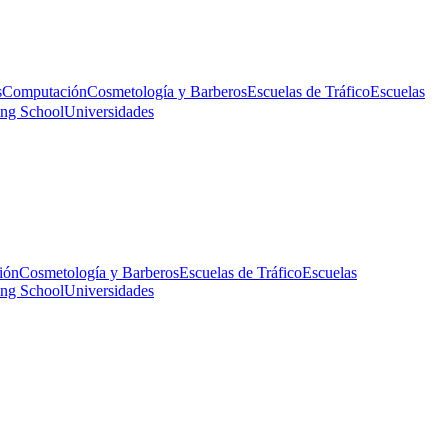
s
Computación
Cosmetología y Barberos
Escuelas de Tráfico
Escuelas
ing School
Universidades
ión
Cosmetología y Barberos
Escuelas de Tráfico
Escuelas
ing School
Universidades