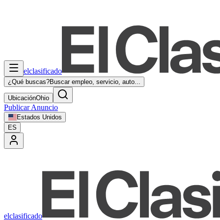
elclasificado
¿Qué buscas?
Buscar empleo, servicio, auto...
Ubicación
Ohio
Publicar Anuncio
Estados Unidos
ES
elclasificado