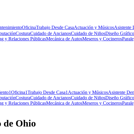
tenimiento
Oficina
Trabajo Desde Casa
Actuación y Músicos
Asistente 
utación
Costura
Cuidado de Ancianos
Cuidado de Niños
Diseño Gráfic
ng y Relaciones Públicas
Mecánica de Autos
Meseros y Cocineros
Parale
ento
1
Oficina
1
Trabajo Desde Casa
1
Actuación y Músicos
Asistente Den
utación
Costura
Cuidado de Ancianos
Cuidado de Niños
Diseño Gráfic
ng y Relaciones Públicas
Mecánica de Autos
Meseros y Cocineros
Parale
o de Ohio