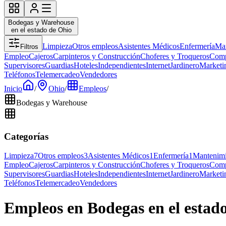
Bodegas y Warehouse
en el estado de Ohio
Limpieza
Otros empleos
Asistentes Médicos
Enfermería
Man
Filtros
Empleo
Cajeros
Carpinteros y Construcción
Choferes y Troqueros
Comp
Supervisores
Guardias
Hoteles
Independientes
Internet
Jardinero
Marketi
Teléfonos
Telemercadeo
Vendedores
Inicio
/
Ohio
/
Empleos
/
Bodegas y Warehouse
Categorías
Limpieza
7
Otros empleos
3
Asistentes Médicos
1
Enfermería
1
Mantenimi
Empleo
Cajeros
Carpinteros y Construcción
Choferes y Troqueros
Comp
Supervisores
Guardias
Hoteles
Independientes
Internet
Jardinero
Marketi
Teléfonos
Telemercadeo
Vendedores
Empleos en Bodegas en el estad