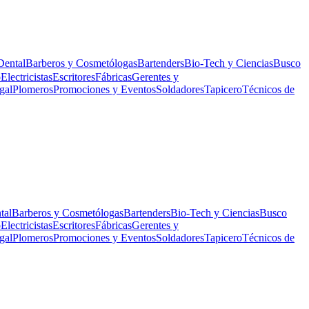
Dental
Barberos y Cosmetólogas
Bartenders
Bio-Tech y Ciencias
Busco
o
Electricistas
Escritores
Fábricas
Gerentes y
gal
Plomeros
Promociones y Eventos
Soldadores
Tapicero
Técnicos de
tal
Barberos y Cosmetólogas
Bartenders
Bio-Tech y Ciencias
Busco
o
Electricistas
Escritores
Fábricas
Gerentes y
gal
Plomeros
Promociones y Eventos
Soldadores
Tapicero
Técnicos de