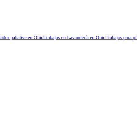
dador paliative en Ohio
Trabajos en Lavandería en Ohio
Trabajos para p