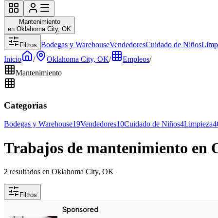
Mantenimiento
en Oklahoma City, OK
Bodegas y Warehouse
Vendedores
Cuidado de Niños
Limp
Filtros
Inicio
/
Oklahoma City, OK
/
Empleos
/
Mantenimiento
Categorías
Bodegas y Warehouse
19
Vendedores
10
Cuidado de Niños
4
Limpieza
4
Trabajos de mantenimiento en
2 resultados en Oklahoma City, OK
Filtros