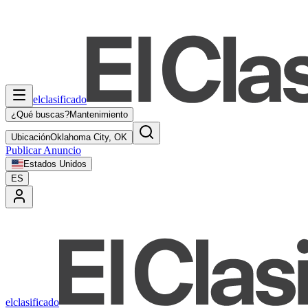
elclasificado
¿Qué buscas?
Mantenimiento
Ubicación
Oklahoma City, OK
Publicar Anuncio
Estados Unidos
ES
elclasificado