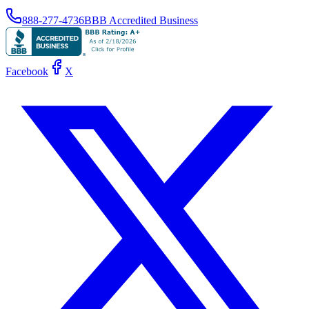
888-277-4736
BBB Accredited Business
Facebook
X