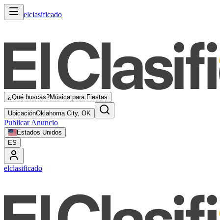
elclasificado
¿Qué buscas?
Música para Fiestas
Ubicación
Oklahoma City, OK
Publicar Anuncio
Estados Unidos
ES
elclasificado