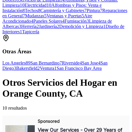
Limpieza
10
Electricidad
10
Alfombras y Pisos: Venta e
Instalación
8
Techos
8
Carpintería y Gabinetes
7
Pintura
7
Reparaciones
en General
7
Mudanzas
5
Ventanas y Puertas
5
Aire
Acondicionado
4
Paneles Solares
4
Fumigación
3
Limpieza de
Albercas
3
Herrería
2
Jardinería
2
Demolición y Limpieza
1
Diseño de
Interiores
1
Tapicería
Otras Áreas
Los Angeles
89
San Bernardino
7
Riverside
4
San Jose
4
San
Diego
3
Bakersfield
2
Ventura
1
San Francisco Bay Area
Otros Servicios del Hogar en
Orange County, CA
10 resultados