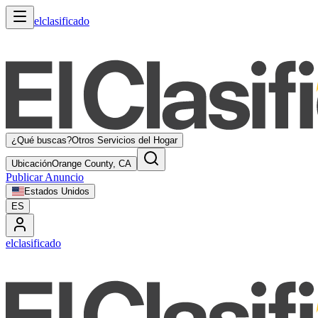
elclasificado
¿Qué buscas?
Otros Servicios del Hogar
Ubicación
Orange County, CA
Publicar Anuncio
Estados Unidos
ES
elclasificado