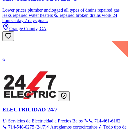
Lower prices plumber unclogged all types of drains repaired gas
leaks repaired water heaters 💦 repaired broken drains work 24
hours a day 7 days gua...
Orange County, CA
ELECTRICIDAD 24/7
🔌 Servicios de Electricidad a Precios Bajos 🔧📞 714-461-6162 |
📞 714-548-0275 (24/7)⚡ Arreglamos cortocircuitos💡 Todo tipo de