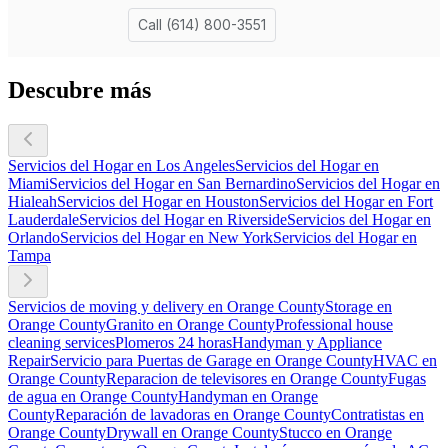
Descubre más
Servicios del Hogar en Los Angeles
Servicios del Hogar en
Miami
Servicios del Hogar en San Bernardino
Servicios del Hogar en
Hialeah
Servicios del Hogar en Houston
Servicios del Hogar en Fort
Lauderdale
Servicios del Hogar en Riverside
Servicios del Hogar en
Orlando
Servicios del Hogar en New York
Servicios del Hogar en
Tampa
Servicios de moving y delivery en Orange County
Storage en
Orange County
Granito en Orange County
Professional house
cleaning services
Plomeros 24 horas
Handyman y Appliance
Repair
Servicio para Puertas de Garage en Orange County
HVAC en
Orange County
Reparacion de televisores en Orange County
Fugas
de agua en Orange County
Handyman en Orange
County
Reparación de lavadoras en Orange County
Contratistas en
Orange County
Drywall en Orange County
Stucco en Orange