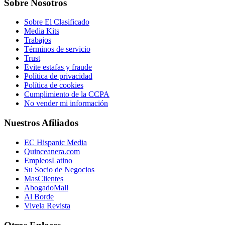
Sobre Nosotros
Sobre El Clasificado
Media Kits
Trabajos
Términos de servicio
Trust
Evite estafas y fraude
Política de privacidad
Política de cookies
Cumplimiento de la CCPA
No vender mi información
Nuestros Afiliados
EC Hispanic Media
Quinceanera.com
EmpleosLatino
Su Socio de Negocios
MasClientes
AbogadoMall
Al Borde
Vivela Revista