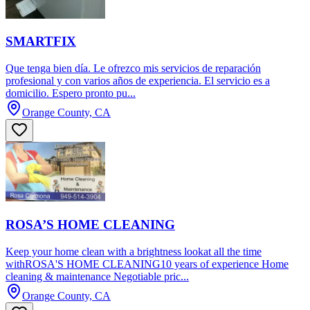
SMARTFIX
Que tenga bien día. Le ofrezco mis servicios de reparación
profesional y con varios años de experiencia. El servicio es a
domicilio. Espero pronto pu...
Orange County, CA
ROSA’S HOME CLEANING
Keep your home clean with a brightness lookat all the time
withROSA'S HOME CLEANING10 years of experience Home
cleaning & maintenance Negotiable pric...
Orange County, CA