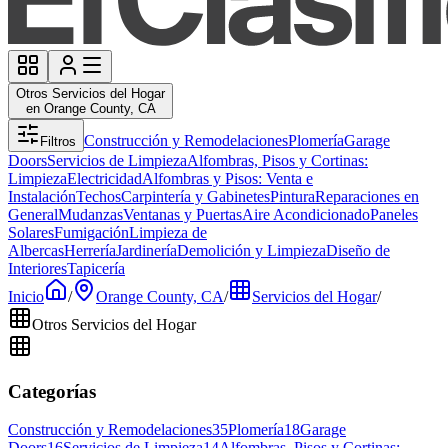
Otros Servicios del Hogar
en Orange County, CA
Construcción y Remodelaciones
Plomería
Garage
Filtros
Doors
Servicios de Limpieza
Alfombras, Pisos y Cortinas:
Limpieza
Electricidad
Alfombras y Pisos: Venta e
Instalación
Techos
Carpintería y Gabinetes
Pintura
Reparaciones en
General
Mudanzas
Ventanas y Puertas
Aire Acondicionado
Paneles
Solares
Fumigación
Limpieza de
Albercas
Herrería
Jardinería
Demolición y Limpieza
Diseño de
Interiores
Tapicería
Inicio
/
Orange County, CA
/
Servicios del Hogar
/
Otros Servicios del Hogar
Categorías
Construcción y Remodelaciones
35
Plomería
18
Garage
Doors
16
Servicios de Limpieza
14
Alfombras, Pisos y Cortinas: