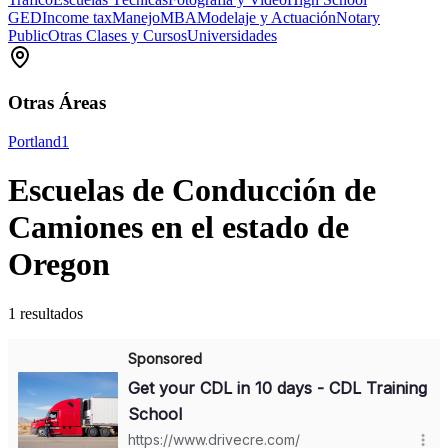
GED
Income tax
Manejo
MBA
Modelaje y Actuación
Notary
Public
Otras Clases y Cursos
Universidades
Otras Áreas
Portland
1
Escuelas de Conducción de
Camiones en el estado de
Oregon
1 resultados