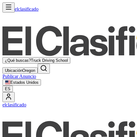
elclasificado
¿Qué buscas?
Truck Driving School
Ubicación
Oregon
Publicar Anuncio
Estados Unidos
ES
elclasificado