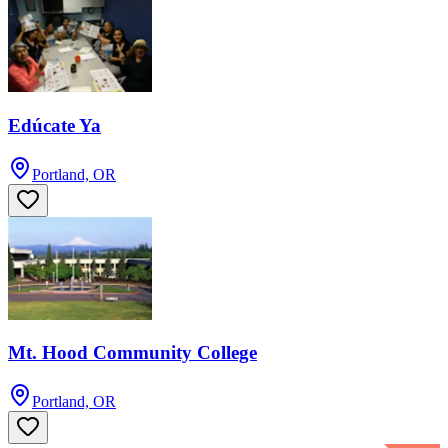
Edúcate Ya
Portland, OR
Mt. Hood Community College
Portland, OR