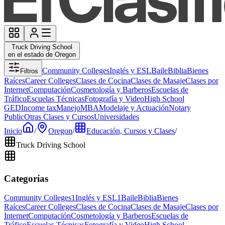
Truck Driving School
en el estado de Oregon
Community Colleges
Inglés y ESL
Baile
Biblia
Bienes
Filtros
Raíces
Career Colleges
Clases de Cocina
Clases de Masaje
Clases por
Internet
Computación
Cosmetología y Barberos
Escuelas de
Tráfico
Escuelas Técnicas
Fotografía y Video
High School
GED
Income tax
Manejo
MBA
Modelaje y Actuación
Notary
Public
Otras Clases y Cursos
Universidades
Inicio
/
Oregon
/
Educación, Cursos y Clases
/
Truck Driving School
Categorías
Community Colleges
1
Inglés y ESL
1
Baile
Biblia
Bienes
Raíces
Career Colleges
Clases de Cocina
Clases de Masaje
Clases por
Internet
Computación
Cosmetología y Barberos
Escuelas de
Tráfico
Escuelas Técnicas
Fotografía y Video
High School