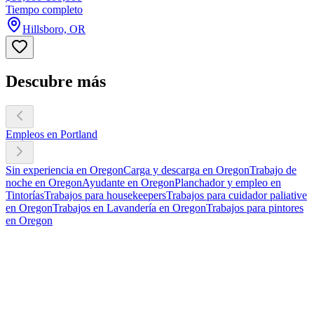
Tiempo completo
Hillsboro, OR
Descubre más
Empleos en Portland
Sin experiencia en Oregon
Carga y descarga en Oregon
Trabajo de
noche en Oregon
Ayudante en Oregon
Planchador y empleo en
Tintorías
Trabajos para housekeepers
Trabajos para cuidador paliative
en Oregon
Trabajos en Lavandería en Oregon
Trabajos para pintores
en Oregon