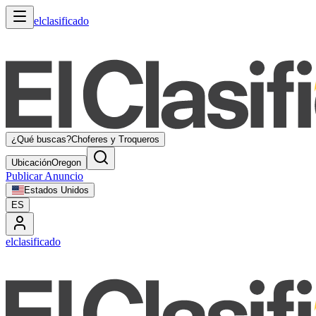
elclasificado
¿Qué buscas?
Choferes y Troqueros
Ubicación
Oregon
Publicar Anuncio
Estados Unidos
ES
elclasificado