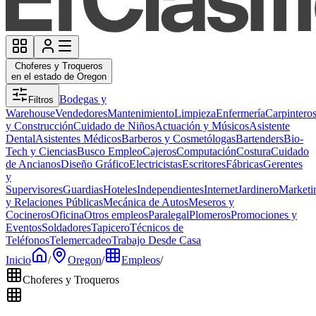
Choferes y Troqueros
en el estado de Oregon
Bodegas y
Filtros
Warehouse
Vendedores
Mantenimiento
Limpieza
Enfermería
Carpintero
y Construcción
Cuidado de Niños
Actuación y Músicos
Asistente
Dental
Asistentes Médicos
Barberos y Cosmetólogas
Bartenders
Bio-
Tech y Ciencias
Busco Empleo
Cajeros
Computación
Costura
Cuidado
de Ancianos
Diseño Gráfico
Electricistas
Escritores
Fábricas
Gerentes
y
Supervisores
Guardias
Hoteles
Independientes
Internet
Jardinero
Marketi
y Relaciones Públicas
Mecánica de Autos
Meseros y
Cocineros
Oficina
Otros empleos
Paralegal
Plomeros
Promociones y
Eventos
Soldadores
Tapicero
Técnicos de
Teléfonos
Telemercadeo
Trabajo Desde Casa
Inicio
/
Oregon
/
Empleos
/
Choferes y Troqueros