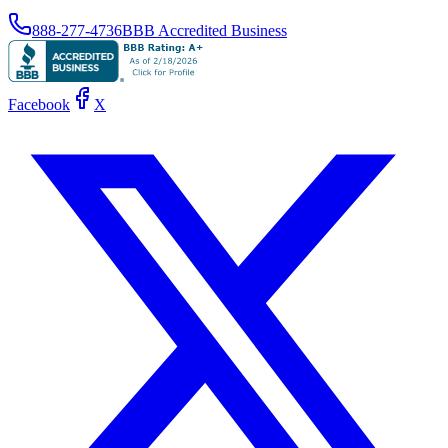
888-277-4736
BBB Accredited Business
Facebook
X