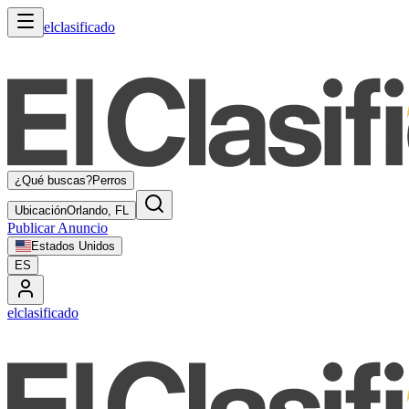
elclasificado
¿Qué buscas?
Perros
Ubicación
Orlando, FL
Publicar Anuncio
Estados Unidos
ES
elclasificado