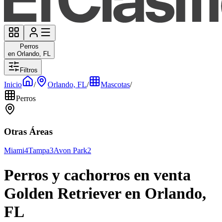
Perros
en Orlando, FL
Filtros
Inicio
/
Orlando, FL
/
Mascotas
/
Perros
Otras Áreas
Miami
4
Tampa
3
Avon Park
2
Perros y cachorros en venta
Golden Retriever en Orlando,
FL