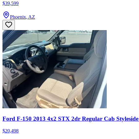
$39,599
Phoenix, AZ
Ford F-150 2013 4x2 STX 2dr Regular Cab Styleside 
$20,498