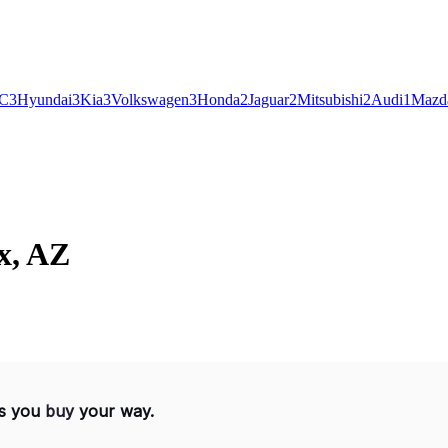
C
3
Hyundai
3
Kia
3
Volkswagen
3
Honda
2
Jaguar
2
Mitsubishi
2
Audi
1
Mazd
x, AZ