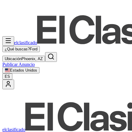
elclasificado
¿Qué buscas?
Ford
Ubicación
Phoenix, AZ
Publicar Anuncio
Estados Unidos
ES
elclasificado