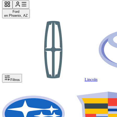
Ford
en Phoenix, AZ
Lincoln
Filtros