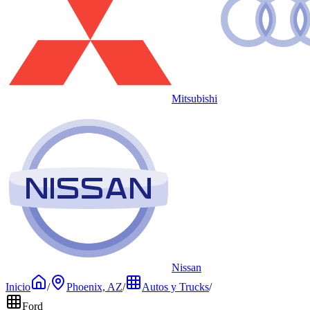
Mitsubishi
Nissan
Inicio
/
Phoenix, AZ
/
Autos y Trucks
/
Ford