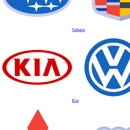
Subaru
Kia