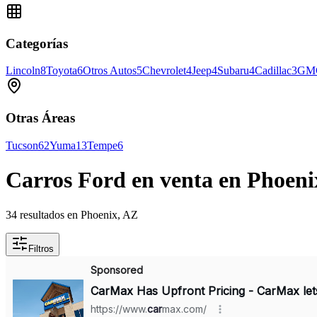
Categorías
Lincoln
8
Toyota
6
Otros Autos
5
Chevrolet
4
Jeep
4
Subaru
4
Cadillac
3
GM
Otras Áreas
Tucson
62
Yuma
13
Tempe
6
Carros Ford en venta en Phoeni
34 resultados en Phoenix, AZ
Filtros