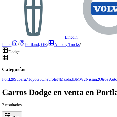
Lincoln
Inicio
/
Portland, OR
/
Autos y Trucks
/
Dodge
Categorías
Ford
29
Subaru
7
Toyota
5
Chevrolet
4
Mazda
3
BMW
2
Nissan
2
Otros Aut
Carros Dodge en venta en Port
2 resultados