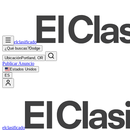
elclasificado
¿Qué buscas?
Dodge
Ubicación
Portland, OR
Publicar Anuncio
Estados Unidos
ES
elclasificado