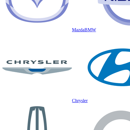
Mazda
BMW
Chrysler