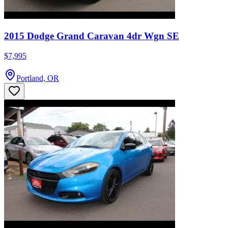
2015 Dodge Grand Caravan 4dr Wgn SE
$7,995
Portland, OR