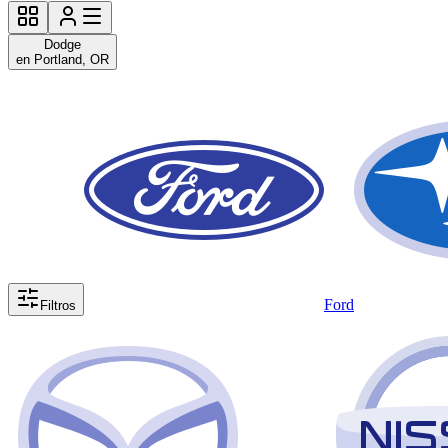
Dodge
en Portland, OR
Ford
Filtros