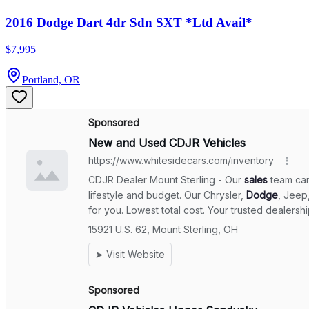
2016 Dodge Dart 4dr Sdn SXT *Ltd Avail*
$7,995
Portland, OR