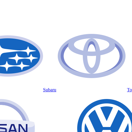
Subaru
To