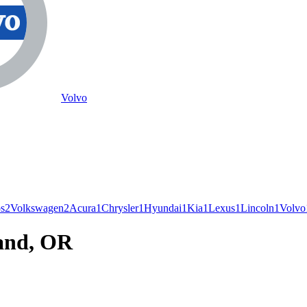
Volvo
os
2
Volkswagen
2
Acura
1
Chrysler
1
Hyundai
1
Kia
1
Lexus
1
Lincoln
1
Volvo
land, OR