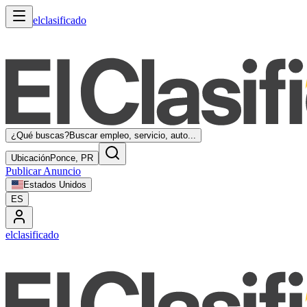
elclasificado
¿Qué buscas?
Buscar empleo, servicio, auto...
Ubicación
Ponce, PR
Publicar Anuncio
Estados Unidos
ES
elclasificado