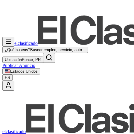
elclasificado
¿Qué buscas?
Buscar empleo, servicio, auto...
Ubicación
Ponce, PR
Publicar Anuncio
Estados Unidos
ES
elclasificado