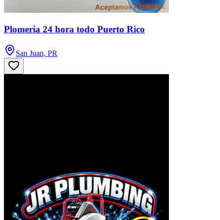
Plomería 24 hora todo Puerto Rico
San Juan, PR