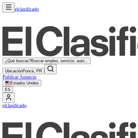
elclasificado
¿Qué buscas?
Buscar empleo, servicio, auto...
Ubicación
Ponce, PR
Publicar Anuncio
Estados Unidos
ES
elclasificado