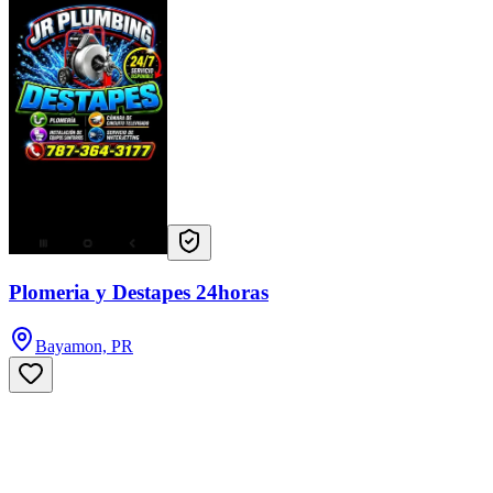
Plomeria y Destapes 24horas
Bayamon, PR