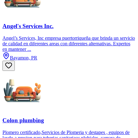
Angel's Services Inc.
Angel’s Services, Inc empresa puertorriqueña que brinda un servicio
de calidad en diferentes areas con diferentes alternativas. Expertos
en mantener ...
Bayamon, PR
Colon plumbing
Plomero certificado,Servicios de Plomeria y destapes , equipos de
lavdo a precion para tuberias sanitariasy plubiales, camara de