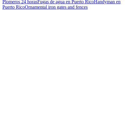
Plomeros 24 horas
Fugas de agua en Puerto Rico
Handyman en
Puerto Rico
Ornamental iron gates and fences