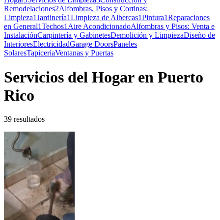
Remodelaciones
2
Alfombras, Pisos y Cortinas:
Limpieza
1
Jardinería
1
Limpieza de Albercas
1
Pintura
1
Reparaciones
en General
1
Techos
1
Aire Acondicionado
Alfombras y Pisos: Venta e
Instalación
Carpintería y Gabinetes
Demolición y Limpieza
Diseño de
Interiores
Electricidad
Garage Doors
Paneles
Solares
Tapicería
Ventanas y Puertas
Servicios del Hogar en Puerto
Rico
39 resultados