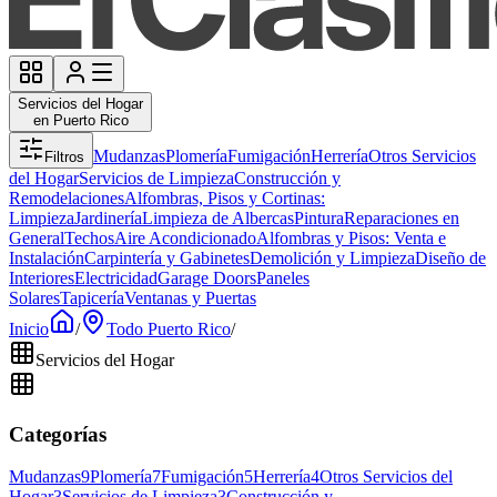
Servicios del Hogar
en Puerto Rico
Mudanzas
Plomería
Fumigación
Herrería
Otros Servicios
Filtros
del Hogar
Servicios de Limpieza
Construcción y
Remodelaciones
Alfombras, Pisos y Cortinas:
Limpieza
Jardinería
Limpieza de Albercas
Pintura
Reparaciones en
General
Techos
Aire Acondicionado
Alfombras y Pisos: Venta e
Instalación
Carpintería y Gabinetes
Demolición y Limpieza
Diseño de
Interiores
Electricidad
Garage Doors
Paneles
Solares
Tapicería
Ventanas y Puertas
Inicio
/
Todo Puerto Rico
/
Servicios del Hogar
Categorías
Mudanzas
9
Plomería
7
Fumigación
5
Herrería
4
Otros Servicios del
Hogar
3
Servicios de Limpieza
3
Construcción y