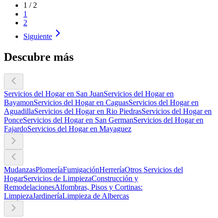
1
/
2
1
2
Siguiente
Descubre más
Servicios del Hogar en San Juan
Servicios del Hogar en
Bayamon
Servicios del Hogar en Caguas
Servicios del Hogar en
Aguadilla
Servicios del Hogar en Rio Piedras
Servicios del Hogar en
Ponce
Servicios del Hogar en San German
Servicios del Hogar en
Fajardo
Servicios del Hogar en Mayaguez
Mudanzas
Plomería
Fumigación
Herrería
Otros Servicios del
Hogar
Servicios de Limpieza
Construcción y
Remodelaciones
Alfombras, Pisos y Cortinas:
Limpieza
Jardinería
Limpieza de Albercas