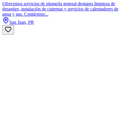
Ofrecemos servicios de plomería general,destapes limpieza de
desagües, instalación de cisternas y servicios de calentadores de
agua y gas. Contácteno...
San Juan, PR