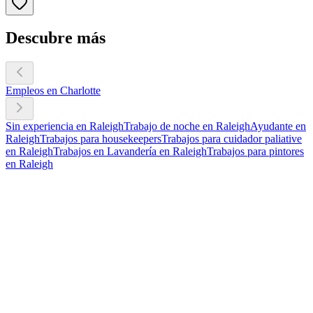
Descubre más
Empleos en Charlotte
Sin experiencia en Raleigh
Trabajo de noche en Raleigh
Ayudante en
Raleigh
Trabajos para housekeepers
Trabajos para cuidador paliative
en Raleigh
Trabajos en Lavandería en Raleigh
Trabajos para pintores
en Raleigh