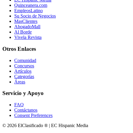
Quinceanera.com
EmpleosLatino
Su Socio de Negocios
MasClientes
AbogadoMall
Al Borde
Vivela Revista
Otros Enlaces
Comunidad
Concursos
Artículos
Categorías
Áreas
Servicio y Apoyo
FAQ
Contáctanos
Consent Preferences
© 2026 ElClasificado ® | EC Hispanic Media