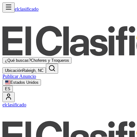
elclasificado
¿Qué buscas?
Choferes y Troqueros
Ubicación
Raleigh, NC
Publicar Anuncio
Estados Unidos
ES
elclasificado