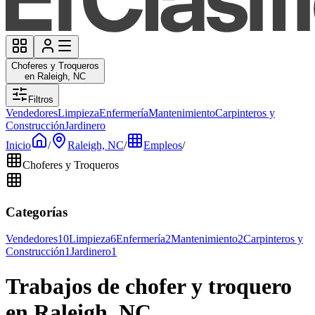
Choferes y Troqueros
en Raleigh, NC
Filtros
Vendedores
Limpieza
Enfermería
Mantenimiento
Carpinteros y
Construcción
Jardinero
Inicio
/
Raleigh, NC
/
Empleos
/
Choferes y Troqueros
Categorías
Vendedores
10
Limpieza
6
Enfermería
2
Mantenimiento
2
Carpinteros y
Construcción
1
Jardinero
1
Trabajos de chofer y troquero
en Raleigh, NC